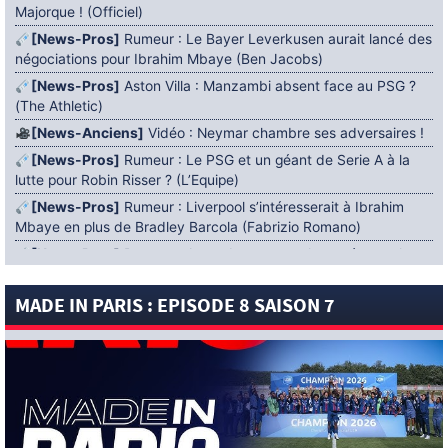
Majorque ! (Officiel)
[News-Pros]
Rumeur : Le Bayer Leverkusen aurait lancé des
négociations pour Ibrahim Mbaye (Ben Jacobs)
[News-Pros]
Aston Villa : Manzambi absent face au PSG ?
(The Athletic)
[News-Anciens]
Vidéo : Neymar chambre ses adversaires !
[News-Pros]
Rumeur : Le PSG et un géant de Serie A à la
lutte pour Robin Risser ? (L’Equipe)
[News-Pros]
Rumeur : Liverpool s’intéresserait à Ibrahim
Mbaye en plus de Bradley Barcola (Fabrizio Romano)
[News-Pros]
Rumeur : Accord contractuel trouvé entre le
PSG et Mika Godts (Fabrizio Romano)
MADE IN PARIS : EPISODE 8 SAISON 7
[News-Pros]
Rumeur : Le PSG aurait lancé un ultimatum
pour boucler le dossier Ferran Torres (Matteo Moretto)
4 AOÛT 2026
[News-Formation]
Mercato : Khalil Ayari prêté à Dunkerque
(Officiel)
[News-Anciens]
Leverkusen : un retour de Diaby envisagé