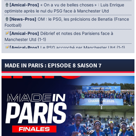
[Amical-Pros]
« On a vu de belles choses » : Luis Enrique
optimiste après le nul du PSG face à Manchester Utd
[News-Pros]
OM : le PSG, les précisions de Benatia (France
Football)
[Amical-Pros]
Débrief et notes des Parisiens face à
Manchester Utd (1-1)
[Amical-Pros]
Le PSG accroché par Manchester Utd (1-1)
[News-Pros]
Amical : Lens battu par Sunderland avant le
PSG
MADE IN PARIS : EPISODE 8 SAISON 7
5 AOÛT 2026
[News-Pros]
Le Barça aurait fixé une deadline au PSG dans
le dossier Ferran Torres (Diario Sport)
[News-Pros]
Amical : Le groupe du PSG avec 15 Titis face à
Majorque ! (Officiel)
[News-Pros]
Rumeur : Le Bayer Leverkusen aurait lancé des
négociations pour Ibrahim Mbaye (Ben Jacobs)
[News-Pros]
Aston Villa : Manzambi absent face au PSG ?
(The Athletic)