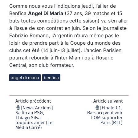
Comme nous vous l’indiquions jeudi, l’ailier de
Benfica
Angel Di Maria
(37 ans, 39 matchs et 15
buts toutes compétitions cette saison) va s’en aller
à l’issue de son contrat en juin. Selon le journaliste
Fabrizio Romano, l’Argentin n’aura même pas le
loisir de prendre part à la Coupe du monde des
clubs cet été (14 juin-13 juillet). L’ancien Parisien
pourrait rebondir à l’Inter Miami ou à Rosario
Central, son club formateur.
angel di maria
benfica
Article précédent
Article suivant
[News-Anciens]
[Finale-C1]
Sa fin au PSG,
Barsacq veut voir
Thiago Silva
l’OM supporter
toujours amer (Le
Paris (RTL)
Média Carré)