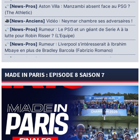
[News-Pros]
Aston Villa : Manzambi absent face au PSG ?
(The Athletic)
[News-Anciens]
Vidéo : Neymar chambre ses adversaires !
[News-Pros]
Rumeur : Le PSG et un géant de Serie A à la
lutte pour Robin Risser ? (L’Equipe)
[News-Pros]
Rumeur : Liverpool s’intéresserait à Ibrahim
Mbaye en plus de Bradley Barcola (Fabrizio Romano)
[News-Pros]
Rumeur : Accord contractuel trouvé entre le
PSG et Mika Godts (Fabrizio Romano)
MADE IN PARIS : EPISODE 8 SAISON 7
[News-Pros]
Rumeur : Le PSG aurait lancé un ultimatum
pour boucler le dossier Ferran Torres (Matteo Moretto)
4 AOÛT 2026
[News-Formation]
Mercato : Khalil Ayari prêté à Dunkerque
(Officiel)
[News-Anciens]
Leverkusen : un retour de Diaby envisagé
(Foot Mercato)
[News-Formation]
Nsoki va filer au Dinamo Zagreb
(L’Equipe)