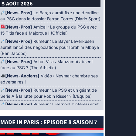
5 AOÛT 2026
[News-Pros]
Le Barça aurait fixé une deadline
au PSG dans le dossier Ferran Torres (Diario Sport)
[News-Pros]
Amical : Le groupe du PSG avec
15 Titis face à Majorque ! (Officiel)
[News-Pros]
Rumeur : Le Bayer Leverkusen
aurait lancé des négociations pour Ibrahim Mbaye
(Ben Jacobs)
[News-Pros]
Aston Villa : Manzambi absent
face au PSG ? (The Athletic)
[News-Anciens]
Vidéo : Neymar chambre ses
adversaires !
[News-Pros]
Rumeur : Le PSG et un géant de
Serie A à la lutte pour Robin Risser ? (L’Equipe)
[News-Pros]
Rumeur : Liverpool s’intéresserait
à Ibrahim Mbaye en plus de Bradley Barcola
(Fabrizio Romano)
MADE IN PARIS : EPISODE 8 SAISON 7
[News-Pros]
Rumeur : Accord contractuel
trouvé entre le PSG et Mika Godts (Fabrizio