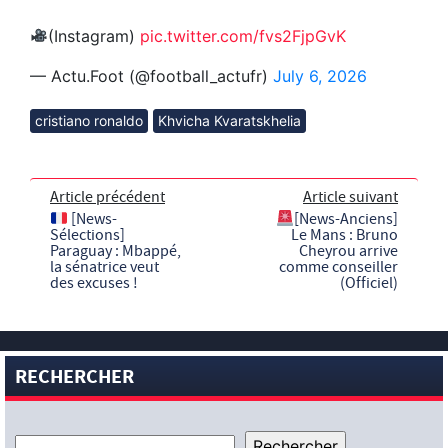
(Instagram)
pic.twitter.com/fvs2FjpGvK
— Actu.Foot (@football_actufr)
July 6, 2026
cristiano ronaldo
Khvicha Kvaratskhelia
Article précédent
Article suivant
[News-
[News-Anciens]
Sélections]
Le Mans : Bruno
Paraguay : Mbappé,
Cheyrou arrive
la sénatrice veut
comme conseiller
des excuses !
(Officiel)
RECHERCHER