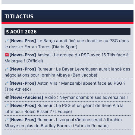
TITI ACTUS
5 AOÛT 2026
[News-Pros]
Le Barça aurait fixé une deadline au PSG dans
le dossier Ferran Torres (Diario Sport)
[News-Pros]
Amical : Le groupe du PSG avec 15 Titis face à
Majorque ! (Officiel)
[News-Pros]
Rumeur : Le Bayer Leverkusen aurait lancé des
négociations pour Ibrahim Mbaye (Ben Jacobs)
[News-Pros]
Aston Villa : Manzambi absent face au PSG ?
(The Athletic)
[News-Anciens]
Vidéo : Neymar chambre ses adversaires !
[News-Pros]
Rumeur : Le PSG et un géant de Serie A à la
lutte pour Robin Risser ? (L’Equipe)
[News-Pros]
Rumeur : Liverpool s’intéresserait à Ibrahim
Mbaye en plus de Bradley Barcola (Fabrizio Romano)
[News-Pros]
Rumeur : Accord contractuel trouvé entre le