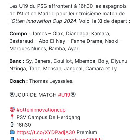
Les U19 du PSG affrontent à 16h30 les espagnols
de l’Atletico Madrid pour leur troisième match de
l’
Otten Innovation Cup 2024
. Voici le XI de départ :
Compo :
James – Olax, Diandaga, Kamara,
Bastaraud – Abo El Nay – Fanne Drame, Nsoki –
Marques Nunes, Bamba, Ayari
Banc :
Sy, Benera, Couillot, Mbemba, Boly, Diyunu
Nzinga, Tape, Mensah, Jangeal, Camara et Ly.
Coach :
Thomas Leyssales.
JOUR DE MATCH
#U19
#otteninnovationcup
PSV Campus De Herdgang
16h30
https://t.co/XYDPadjA30
Premium
#psgatm
pic.twitter.com/rxoc29j6Jr