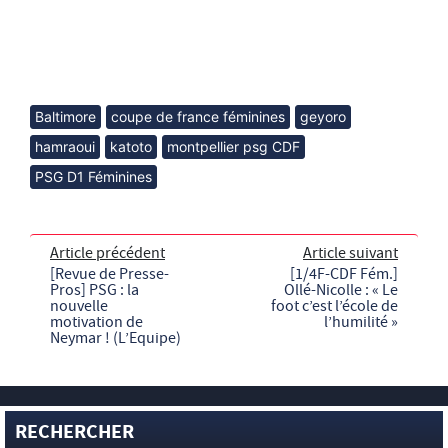
Baltimore
coupe de france féminines
geyoro
hamraoui
katoto
montpellier psg CDF
PSG D1 Féminines
Article précédent
Article suivant
[Revue de Presse-
[1/4F-CDF Fém.]
Pros] PSG : la
Ollé-Nicolle : « Le
nouvelle
foot c’est l’école de
motivation de
l’humilité »
Neymar ! (L’Equipe)
RECHERCHER