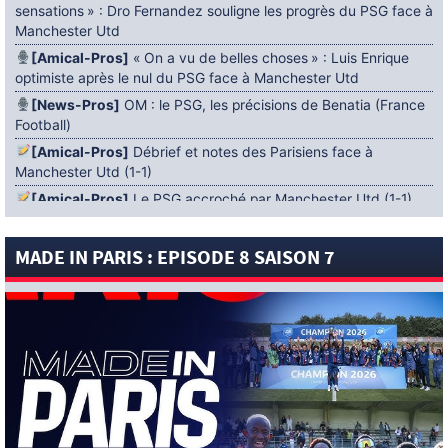
sensations » : Dro Fernandez souligne les progrès du PSG face à
Manchester Utd
[Amical-Pros]
« On a vu de belles choses » : Luis Enrique
optimiste après le nul du PSG face à Manchester Utd
[News-Pros]
OM : le PSG, les précisions de Benatia (France
Football)
[Amical-Pros]
Débrief et notes des Parisiens face à
Manchester Utd (1-1)
[Amical-Pros]
Le PSG accroché par Manchester Utd (1-1)
[News-Pros]
Amical : Lens battu par Sunderland avant le
PSG
MADE IN PARIS : EPISODE 8 SAISON 7
5 AOÛT 2026
[News-Pros]
Le Barça aurait fixé une deadline au PSG dans
le dossier Ferran Torres (Diario Sport)
[News-Pros]
Amical : Le groupe du PSG avec 15 Titis face à
Majorque ! (Officiel)
[News-Pros]
Rumeur : Le Bayer Leverkusen aurait lancé des
négociations pour Ibrahim Mbaye (Ben Jacobs)
[News-Pros]
Aston Villa : Manzambi absent face au PSG ?