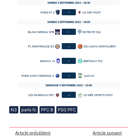
N3
paris fc
PFC B
PSG PFC
Article précédent
Article suivant