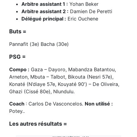
Arbitre assistant 1 :
Yohan Beker
Arbitre assistant 2 :
Damien De Peretti
Délégué principal :
Eric Ouchene
Buts =
Pannafit (3e) Bacha (30e)
PSG =
Compo :
Gaza – Dayoro, Mabandza Batantou,
Arneton, Mbuta – Talbot, Bikouta (Nesri 57e),
Konaté (N’diaye 57e, Kouyaté 90′) – De Oliveira,
Ghazi (Cissé 80e), Nlundulu.
Coach
: Carlos De Vasconcelos.
Non utilisé :
Potey..
Les autres résultats =