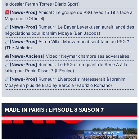
le dossier Ferran Torres (Diario Sport)
[News-Pros]
Amical : Le groupe du PSG avec 15 Titis face à
Majorque ! (Officiel)
[News-Pros]
Rumeur : Le Bayer Leverkusen aurait lancé des
négociations pour Ibrahim Mbaye (Ben Jacobs)
[News-Pros]
Aston Villa : Manzambi absent face au PSG ?
(The Athletic)
[News-Anciens]
Vidéo : Neymar chambre ses adversaires !
[News-Pros]
Rumeur : Le PSG et un géant de Serie A à la
lutte pour Robin Risser ? (L’Equipe)
[News-Pros]
Rumeur : Liverpool s’intéresserait à Ibrahim
Mbaye en plus de Bradley Barcola (Fabrizio Romano)
[News-Pros]
Rumeur : Accord contractuel trouvé entre le
PSG et Mika Godts (Fabrizio Romano)
MADE IN PARIS : EPISODE 8 SAISON 7
[News-Pros]
Rumeur : Le PSG aurait lancé un ultimatum
pour boucler le dossier Ferran Torres (Matteo Moretto)
4 AOÛT 2026
[News-Formation]
Mercato : Khalil Ayari prêté à Dunkerque