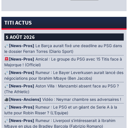
TITI ACTUS
5 AOÛT 2026
[News-Pros]
Le Barça aurait fixé une deadline au PSG dans
le dossier Ferran Torres (Diario Sport)
[News-Pros]
Amical : Le groupe du PSG avec 15 Titis face à
Majorque ! (Officiel)
[News-Pros]
Rumeur : Le Bayer Leverkusen aurait lancé des
négociations pour Ibrahim Mbaye (Ben Jacobs)
[News-Pros]
Aston Villa : Manzambi absent face au PSG ?
(The Athletic)
[News-Anciens]
Vidéo : Neymar chambre ses adversaires !
[News-Pros]
Rumeur : Le PSG et un géant de Serie A à la
lutte pour Robin Risser ? (L’Equipe)
[News-Pros]
Rumeur : Liverpool s’intéresserait à Ibrahim
Mbaye en plus de Bradley Barcola (Fabrizio Romano)