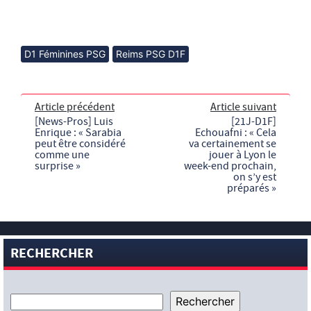
D1 Féminines PSG
Reims PSG D1F
Article précédent
Article suivant
[News-Pros] Luis
[21J-D1F]
Enrique : « Sarabia
Echouafni : « Cela
peut être considéré
va certainement se
comme une
jouer à Lyon le
surprise »
week-end prochain,
on s’y est
préparés »
RECHERCHER