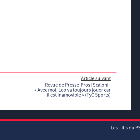
Article suivant
[Revue de Presse-Pros] Scaloni :
« Avec moi, Leo va toujours jouer car
il est inamovible » (TyC Sports)
Les Titis du P