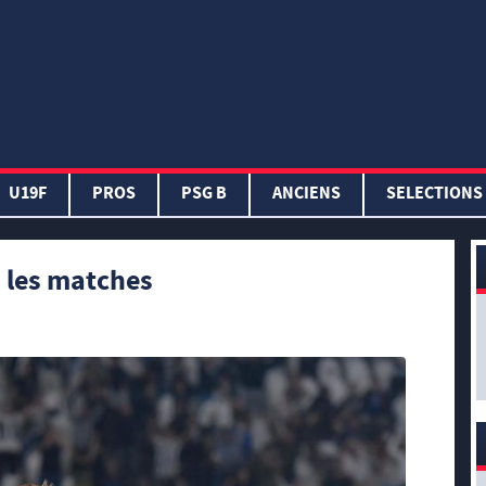
U19F
PROS
PSG B
ANCIENS
SELECTIONS
s les matches