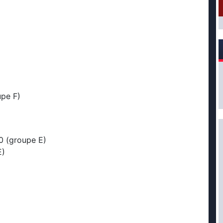
upe F)
0 (groupe E)
E)