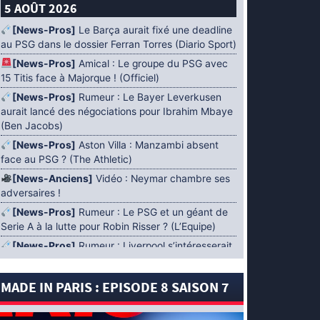
5 AOÛT 2026
[News-Pros]
Le Barça aurait fixé une deadline
au PSG dans le dossier Ferran Torres (Diario Sport)
[News-Pros]
Amical : Le groupe du PSG avec
15 Titis face à Majorque ! (Officiel)
[News-Pros]
Rumeur : Le Bayer Leverkusen
aurait lancé des négociations pour Ibrahim Mbaye
(Ben Jacobs)
[News-Pros]
Aston Villa : Manzambi absent
face au PSG ? (The Athletic)
[News-Anciens]
Vidéo : Neymar chambre ses
adversaires !
[News-Pros]
Rumeur : Le PSG et un géant de
Serie A à la lutte pour Robin Risser ? (L’Equipe)
[News-Pros]
Rumeur : Liverpool s’intéresserait
à Ibrahim Mbaye en plus de Bradley Barcola
(Fabrizio Romano)
MADE IN PARIS : EPISODE 8 SAISON 7
[News-Pros]
Rumeur : Accord contractuel
trouvé entre le PSG et Mika Godts (Fabrizio