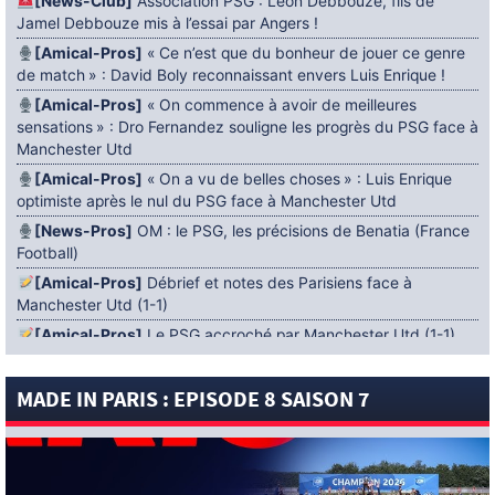
[News-Club]
Association PSG : Léon Debbouze, fils de
Jamel Debbouze mis à l’essai par Angers !
[Amical-Pros]
« Ce n’est que du bonheur de jouer ce genre
de match » : David Boly reconnaissant envers Luis Enrique !
[Amical-Pros]
« On commence à avoir de meilleures
sensations » : Dro Fernandez souligne les progrès du PSG face à
Manchester Utd
[Amical-Pros]
« On a vu de belles choses » : Luis Enrique
optimiste après le nul du PSG face à Manchester Utd
[News-Pros]
OM : le PSG, les précisions de Benatia (France
Football)
[Amical-Pros]
Débrief et notes des Parisiens face à
Manchester Utd (1-1)
[Amical-Pros]
Le PSG accroché par Manchester Utd (1-1)
[News-Pros]
Amical : Lens battu par Sunderland avant le
PSG
MADE IN PARIS : EPISODE 8 SAISON 7
5 AOÛT 2026
[News-Pros]
Le Barça aurait fixé une deadline au PSG dans
le dossier Ferran Torres (Diario Sport)