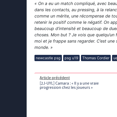
« On a eu un match compliqué, avec beau
dans les contacts, au pressing, à la relan
comme un mérite, une récompense de tous 
retenir le positif comme le négatif. On a
beaucoup d’intensité et beaucoup de duels.
choses. Mon but ? Je vois que quelqu’un f
moi et je frappe sans regarder. C’est une 
monde. »
newcastle psg
psg u19
Thomas Cordier
ue
Article précédent
[2J-UYL] Camara : « Il y a une vraie
progression chez les joueurs »