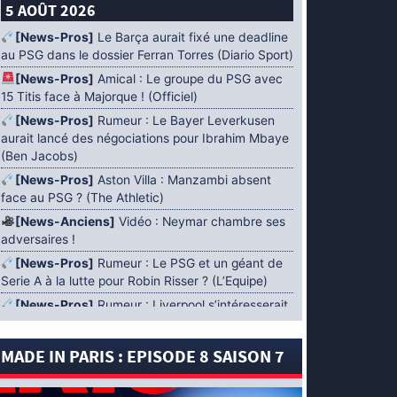
5 AOÛT 2026
[News-Pros]
Le Barça aurait fixé une deadline
au PSG dans le dossier Ferran Torres (Diario Sport)
[News-Pros]
Amical : Le groupe du PSG avec
15 Titis face à Majorque ! (Officiel)
[News-Pros]
Rumeur : Le Bayer Leverkusen
aurait lancé des négociations pour Ibrahim Mbaye
(Ben Jacobs)
[News-Pros]
Aston Villa : Manzambi absent
face au PSG ? (The Athletic)
[News-Anciens]
Vidéo : Neymar chambre ses
adversaires !
[News-Pros]
Rumeur : Le PSG et un géant de
Serie A à la lutte pour Robin Risser ? (L’Equipe)
[News-Pros]
Rumeur : Liverpool s’intéresserait
à Ibrahim Mbaye en plus de Bradley Barcola
(Fabrizio Romano)
MADE IN PARIS : EPISODE 8 SAISON 7
[News-Pros]
Rumeur : Accord contractuel
trouvé entre le PSG et Mika Godts (Fabrizio