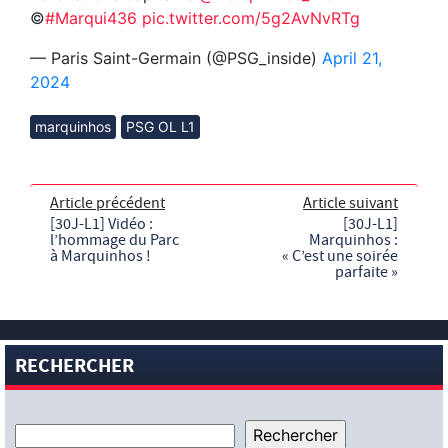
©️
#Marqui436
pic.twitter.com/5g2AvNvRTg
— Paris Saint-Germain (@PSG_inside)
April 21,
2024
marquinhos
PSG OL L1
Article précédent
Article suivant
[30J-L1] Vidéo :
[30J-L1]
l’hommage du Parc
Marquinhos :
à Marquinhos !
« C’est une soirée
parfaite »
RECHERCHER