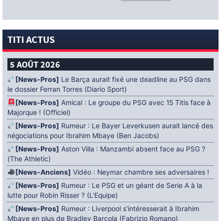
TITI ACTUS
5 AOÛT 2026
[News-Pros]
Le Barça aurait fixé une deadline au PSG dans
le dossier Ferran Torres (Diario Sport)
[News-Pros]
Amical : Le groupe du PSG avec 15 Titis face à
Majorque ! (Officiel)
[News-Pros]
Rumeur : Le Bayer Leverkusen aurait lancé des
négociations pour Ibrahim Mbaye (Ben Jacobs)
[News-Pros]
Aston Villa : Manzambi absent face au PSG ?
(The Athletic)
[News-Anciens]
Vidéo : Neymar chambre ses adversaires !
[News-Pros]
Rumeur : Le PSG et un géant de Serie A à la
lutte pour Robin Risser ? (L’Equipe)
[News-Pros]
Rumeur : Liverpool s’intéresserait à Ibrahim
Mbaye en plus de Bradley Barcola (Fabrizio Romano)