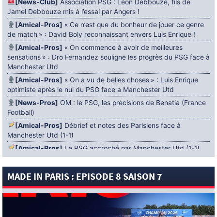
[News-Club]
Association PSG : Léon Debbouze, fils de
Jamel Debbouze mis à l’essai par Angers !
[Amical-Pros]
« Ce n’est que du bonheur de jouer ce genre
de match » : David Boly reconnaissant envers Luis Enrique !
[Amical-Pros]
« On commence à avoir de meilleures
sensations » : Dro Fernandez souligne les progrès du PSG face à
Manchester Utd
[Amical-Pros]
« On a vu de belles choses » : Luis Enrique
optimiste après le nul du PSG face à Manchester Utd
[News-Pros]
OM : le PSG, les précisions de Benatia (France
Football)
[Amical-Pros]
Débrief et notes des Parisiens face à
Manchester Utd (1-1)
[Amical-Pros]
Le PSG accroché par Manchester Utd (1-1)
[News-Pros]
Amical : Lens battu par Sunderland avant le
PSG
MADE IN PARIS : EPISODE 8 SAISON 7
5 AOÛT 2026
[News-Pros]
Le Barça aurait fixé une deadline au PSG dans
le dossier Ferran Torres (Diario Sport)