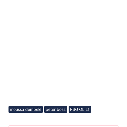
moussa dembélé
peter bosz
PSG OL L1