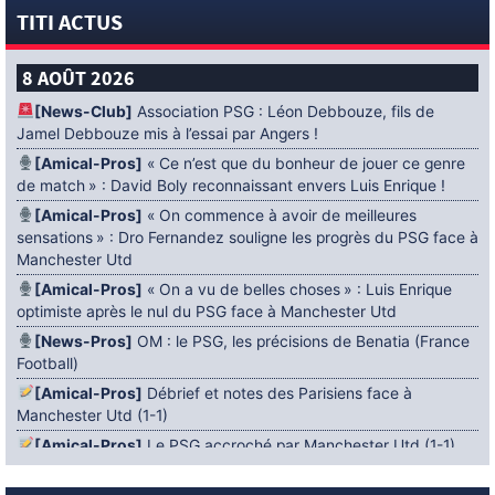
TITI ACTUS
8 AOÛT 2026
[News-Club]
Association PSG : Léon Debbouze, fils de
Jamel Debbouze mis à l’essai par Angers !
[Amical-Pros]
« Ce n’est que du bonheur de jouer ce genre
de match » : David Boly reconnaissant envers Luis Enrique !
[Amical-Pros]
« On commence à avoir de meilleures
sensations » : Dro Fernandez souligne les progrès du PSG face à
Manchester Utd
[Amical-Pros]
« On a vu de belles choses » : Luis Enrique
optimiste après le nul du PSG face à Manchester Utd
[News-Pros]
OM : le PSG, les précisions de Benatia (France
Football)
[Amical-Pros]
Débrief et notes des Parisiens face à
Manchester Utd (1-1)
[Amical-Pros]
Le PSG accroché par Manchester Utd (1-1)
[News-Pros]
Amical : Lens battu par Sunderland avant le