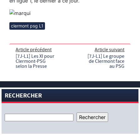
en ligue 1, le dernier à ce jour.
clermont psg L1
Article précédent
Article suivant
[7J-L1] Les XI pour
[7J-L1] Le groupe
Clermont-PSG
de Clermont face
selon la Presse
au PSG
RECHERCHER