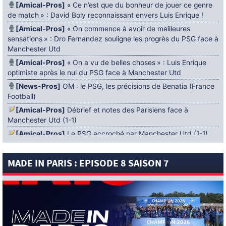
[Amical-Pros]
« Ce n’est que du bonheur de jouer ce genre
de match » : David Boly reconnaissant envers Luis Enrique !
[Amical-Pros]
« On commence à avoir de meilleures
sensations » : Dro Fernandez souligne les progrès du PSG face à
Manchester Utd
[Amical-Pros]
« On a vu de belles choses » : Luis Enrique
optimiste après le nul du PSG face à Manchester Utd
[News-Pros]
OM : le PSG, les précisions de Benatia (France
Football)
[Amical-Pros]
Débrief et notes des Parisiens face à
Manchester Utd (1-1)
[Amical-Pros]
Le PSG accroché par Manchester Utd (1-1)
[News-Pros]
Amical : Lens battu par Sunderland avant le
PSG
MADE IN PARIS : EPISODE 8 SAISON 7
5 AOÛT 2026
[News-Pros]
Le Barça aurait fixé une deadline au PSG dans
le dossier Ferran Torres (Diario Sport)
[News-Pros]
Amical : Le groupe du PSG avec 15 Titis face à
Majorque ! (Officiel)