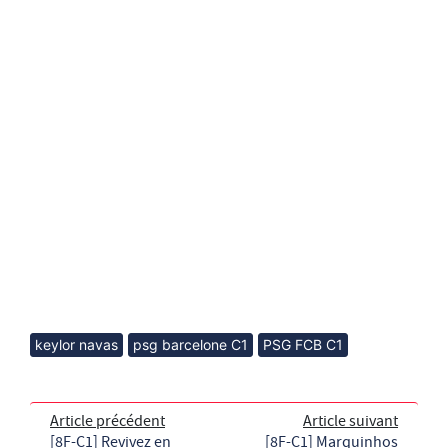
keylor navas
psg barcelone C1
PSG FCB C1
Article précédent
Article suivant
[8F-C1] Revivez en
[8F-C1] Marquinhos