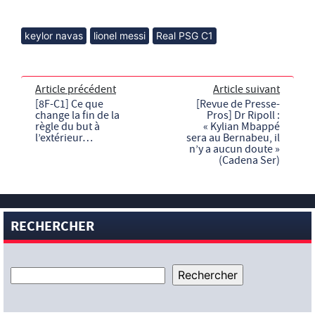
keylor navas
lionel messi
Real PSG C1
Article précédent
Article suivant
[8F-C1] Ce que
[Revue de Presse-
change la fin de la
Pros] Dr Ripoll :
règle du but à
« Kylian Mbappé
l’extérieur…
sera au Bernabeu, il
n’y a aucun doute »
(Cadena Ser)
RECHERCHER