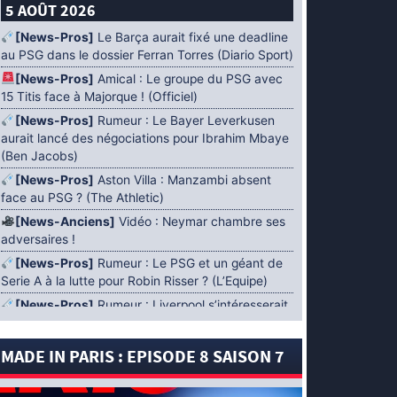
5 AOÛT 2026
[News-Pros]
Le Barça aurait fixé une deadline
au PSG dans le dossier Ferran Torres (Diario Sport)
[News-Pros]
Amical : Le groupe du PSG avec
15 Titis face à Majorque ! (Officiel)
[News-Pros]
Rumeur : Le Bayer Leverkusen
aurait lancé des négociations pour Ibrahim Mbaye
(Ben Jacobs)
[News-Pros]
Aston Villa : Manzambi absent
face au PSG ? (The Athletic)
[News-Anciens]
Vidéo : Neymar chambre ses
adversaires !
[News-Pros]
Rumeur : Le PSG et un géant de
Serie A à la lutte pour Robin Risser ? (L’Equipe)
[News-Pros]
Rumeur : Liverpool s’intéresserait
à Ibrahim Mbaye en plus de Bradley Barcola
(Fabrizio Romano)
MADE IN PARIS : EPISODE 8 SAISON 7
[News-Pros]
Rumeur : Accord contractuel
trouvé entre le PSG et Mika Godts (Fabrizio