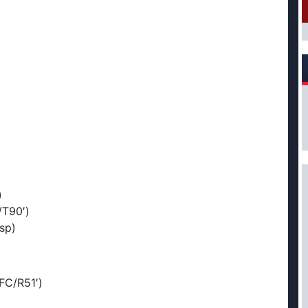
)
/T90′)
sp)
FC/R51′)