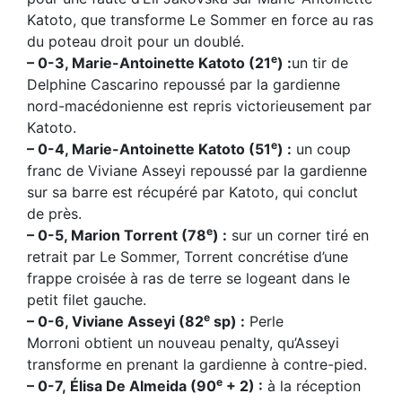
Katoto, que transforme Le Sommer en force au ras
du poteau droit pour un doublé.
e
– 0-3, Marie-Antoinette Katoto (21
) :
un tir de
Delphine Cascarino repoussé par la gardienne
nord-macédonienne est repris victorieusement par
Katoto.
e
– 0-4, Marie-Antoinette Katoto (51
) :
un coup
franc de Viviane Asseyi repoussé par la gardienne
sur sa barre est récupéré par Katoto, qui conclut
de près.
e
– 0-5, Marion Torrent (78
) :
sur un corner tiré en
retrait par Le Sommer, Torrent concrétise d’une
frappe croisée à ras de terre se logeant dans le
petit filet gauche.
e
– 0-6, Viviane Asseyi (82
sp) :
Perle
Morroni obtient un nouveau penalty, qu’Asseyi
transforme en prenant la gardienne à contre-pied.
e
– 0-7, Élisa De Almeida (90
+ 2) :
à la réception