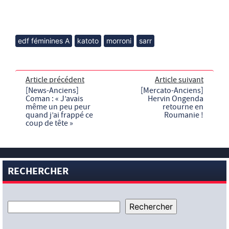
edf féminines A
katoto
morroni
sarr
Article précédent
Article suivant
[News-Anciens]
[Mercato-Anciens]
Coman : « J’avais
Hervin Ongenda
même un peu peur
retourne en
quand j’ai frappé ce
Roumanie !
coup de tête »
RECHERCHER