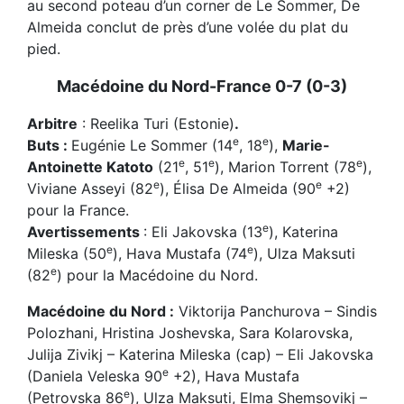
au second poteau d’un corner de Le Sommer, De
Almeida conclut de près d’une volée du plat du
pied.
Macédoine du Nord-France 0-7 (0-3)
Arbitre
: Reelika Turi (Estonie)
.
e
e
Buts :
Eugénie Le Sommer (14
, 18
),
Marie-
e
e
e
Antoinette Katoto
(21
, 51
), Marion Torrent (78
),
e
e
Viviane Asseyi (82
), Élisa De Almeida (90
+2)
pour la France.
e
Avertissements
: Eli Jakovska (13
), Katerina
e
e
Mileska (50
), Hava Mustafa (74
), Ulza Maksuti
e
(82
) pour la Macédoine du Nord.
Macédoine du Nord :
Viktorija Panchurova – Sindis
Polozhani, Hristina Joshevska, Sara Kolarovska,
Julija Zivikj – Katerina Mileska (cap) – Eli Jakovska
e
(Daniela Veleska 90
+2), Hava Mustafa
e
(Petrovska 86
), Ulza Maksuti, Elma Shemsovikj –