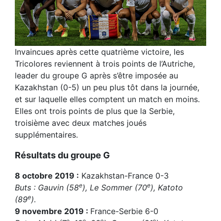
Invaincues après cette quatrième victoire, les
Tricolores reviennent à trois points de l’Autriche,
leader du groupe G après s’être imposée au
Kazakhstan (0-5) un peu plus tôt dans la journée,
et sur laquelle elles comptent un match en moins.
Elles ont trois points de plus que la Serbie,
troisième avec deux matches joués
supplémentaires.
Résultats du groupe G
8 octobre 2019 :
Kazakhstan-France 0-3
e
e
Buts : Gauvin (58
), Le Sommer (70
), Katoto
e
(89
).
9 novembre 2019 :
France-Serbie 6-0
e
e
e
e