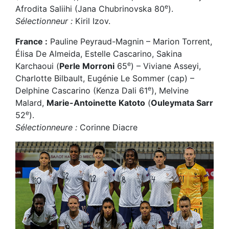
e
Afrodita Saliihi (Jana Chubrinovska 80
).
Sélectionneur :
Kiril Izov.
France :
Pauline Peyraud-Magnin – Marion Torrent,
Élisa De Almeida, Estelle Cascarino, Sakina
e
Karchaoui (
Perle Morroni
65
) – Viviane Asseyi,
Charlotte Bilbault, Eugénie Le Sommer (cap) –
e
Delphine Cascarino (Kenza Dali 61
), Melvine
Malard,
Marie-Antoinette Katoto
(
Ouleymata Sarr
e
52
).
Sélectionneure :
Corinne Diacre