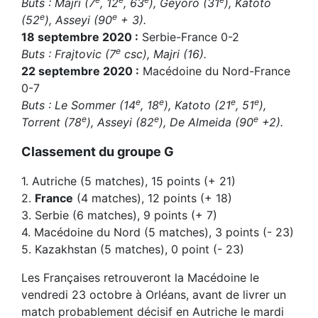
Buts : Majri (7
, 12
, 63
), Geyoro (31
), Katoto
e
e
(52
), Asseyi (90
+ 3).
18 septembre 2020 :
Serbie-France 0-2
e
Buts : Frajtovic (7
csc), Majri (16).
22 septembre 2020 :
Macédoine du Nord-France
0-7
e
e
e
e
Buts : Le Sommer (14
, 18
), Katoto (21
, 51
),
e
e
e
Torrent (78
), Asseyi (82
), De Almeida (90
+2).
Classement du groupe G
1. Autriche (5 matches), 15 points (+ 21)
2.
France
(4 matches), 12 points (+ 18)
3. Serbie (6 matches), 9 points (+ 7)
4. Macédoine du Nord (5 matches), 3 points (- 23)
5. Kazakhstan (5 matches), 0 point (- 23)
Les Françaises retrouveront la Macédoine le
vendredi 23 octobre à Orléans, avant de livrer un
match probablement décisif en Autriche le mardi