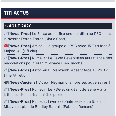
TITI ACTUS
5 AOÛT 2026
[News-Pros]
Le Barça aurait fixé une deadline au PSG dans
le dossier Ferran Torres (Diario Sport)
[News-Pros]
Amical : Le groupe du PSG avec 15 Titis face à
Majorque ! (Officiel)
[News-Pros]
Rumeur : Le Bayer Leverkusen aurait lancé des
négociations pour Ibrahim Mbaye (Ben Jacobs)
[News-Pros]
Aston Villa : Manzambi absent face au PSG ?
(The Athletic)
[News-Anciens]
Vidéo : Neymar chambre ses adversaires !
[News-Pros]
Rumeur : Le PSG et un géant de Serie A à la
lutte pour Robin Risser ? (L’Equipe)
[News-Pros]
Rumeur : Liverpool s’intéresserait à Ibrahim
Mbaye en plus de Bradley Barcola (Fabrizio Romano)
[News-Pros]
Rumeur : Accord contractuel trouvé entre le