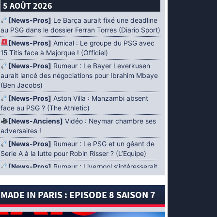
5 AOÛT 2026
[News-Pros]
Le Barça aurait fixé une deadline
au PSG dans le dossier Ferran Torres (Diario Sport)
[News-Pros]
Amical : Le groupe du PSG avec
15 Titis face à Majorque ! (Officiel)
[News-Pros]
Rumeur : Le Bayer Leverkusen
aurait lancé des négociations pour Ibrahim Mbaye
(Ben Jacobs)
[News-Pros]
Aston Villa : Manzambi absent
face au PSG ? (The Athletic)
[News-Anciens]
Vidéo : Neymar chambre ses
adversaires !
[News-Pros]
Rumeur : Le PSG et un géant de
Serie A à la lutte pour Robin Risser ? (L’Equipe)
[News-Pros]
Rumeur : Liverpool s’intéresserait
à Ibrahim Mbaye en plus de Bradley Barcola
(Fabrizio Romano)
MADE IN PARIS : EPISODE 8 SAISON 7
[News-Pros]
Rumeur : Accord contractuel
trouvé entre le PSG et Mika Godts (Fabrizio