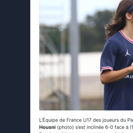
L’Équipe de France U17 des joueurs du P
Housni
(photo) s’est inclinée 6-0 face 