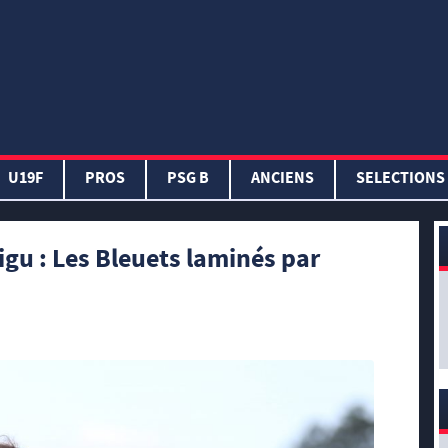
U19F
PROS
PSG B
ANCIENS
SELECTIONS
gu : Les Bleuets laminés par