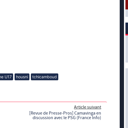
ne U17
housni
tchicamboud
Article suivant
[Revue de Presse-Pros] Camavinga en
discussion avec le PSG (France Info)