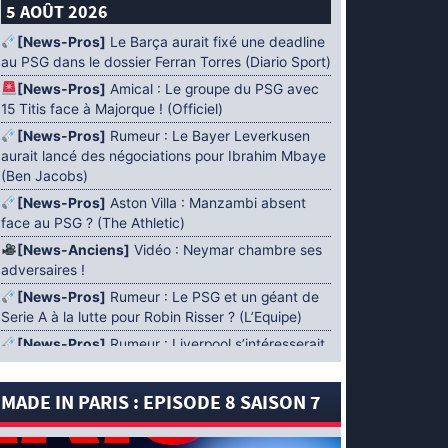
5 AOÛT 2026
[News-Pros]
Le Barça aurait fixé une deadline
au PSG dans le dossier Ferran Torres (Diario Sport)
[News-Pros]
Amical : Le groupe du PSG avec
15 Titis face à Majorque ! (Officiel)
[News-Pros]
Rumeur : Le Bayer Leverkusen
aurait lancé des négociations pour Ibrahim Mbaye
(Ben Jacobs)
[News-Pros]
Aston Villa : Manzambi absent
face au PSG ? (The Athletic)
[News-Anciens]
Vidéo : Neymar chambre ses
adversaires !
[News-Pros]
Rumeur : Le PSG et un géant de
Serie A à la lutte pour Robin Risser ? (L’Equipe)
[News-Pros]
Rumeur : Liverpool s’intéresserait
à Ibrahim Mbaye en plus de Bradley Barcola
(Fabrizio Romano)
MADE IN PARIS : EPISODE 8 SAISON 7
[News-Pros]
Rumeur : Accord contractuel
trouvé entre le PSG et Mika Godts (Fabrizio