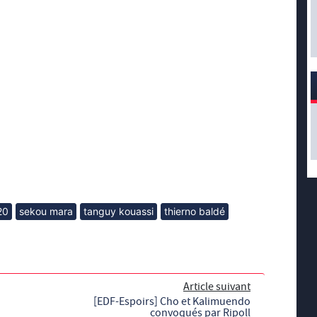
20
sekou mara
tanguy kouassi
thierno baldé
Article suivant
[EDF-Espoirs] Cho et Kalimuendo
convoqués par Ripoll