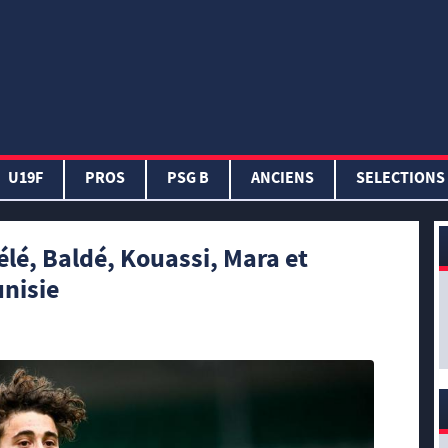
U19F
PROS
PSG B
ANCIENS
SELECTIONS
é, Baldé, Kouassi, Mara et
unisie