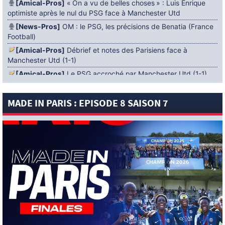
[Amical-Pros]
« On a vu de belles choses » : Luis Enrique
optimiste après le nul du PSG face à Manchester Utd
[News-Pros]
OM : le PSG, les précisions de Benatia (France
Football)
[Amical-Pros]
Débrief et notes des Parisiens face à
Manchester Utd (1-1)
[Amical-Pros]
Le PSG accroché par Manchester Utd (1-1)
[News-Pros]
Amical : Lens battu par Sunderland avant le
PSG
MADE IN PARIS : EPISODE 8 SAISON 7
5 AOÛT 2026
[News-Pros]
Le Barça aurait fixé une deadline au PSG dans
le dossier Ferran Torres (Diario Sport)
[News-Pros]
Amical : Le groupe du PSG avec 15 Titis face à
Majorque ! (Officiel)
[News-Pros]
Rumeur : Le Bayer Leverkusen aurait lancé des
négociations pour Ibrahim Mbaye (Ben Jacobs)
[News-Pros]
Aston Villa : Manzambi absent face au PSG ?
(The Athletic)
[News-Anciens]
Vidéo : Neymar chambre ses adversaires !