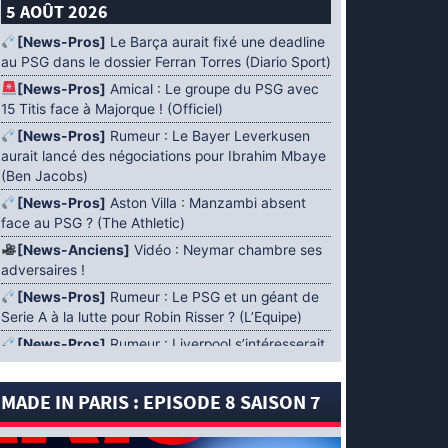
5 AOÛT 2026
[News-Pros]
Le Barça aurait fixé une deadline
au PSG dans le dossier Ferran Torres (Diario Sport)
[News-Pros]
Amical : Le groupe du PSG avec
15 Titis face à Majorque ! (Officiel)
[News-Pros]
Rumeur : Le Bayer Leverkusen
aurait lancé des négociations pour Ibrahim Mbaye
(Ben Jacobs)
[News-Pros]
Aston Villa : Manzambi absent
face au PSG ? (The Athletic)
[News-Anciens]
Vidéo : Neymar chambre ses
adversaires !
[News-Pros]
Rumeur : Le PSG et un géant de
Serie A à la lutte pour Robin Risser ? (L’Equipe)
[News-Pros]
Rumeur : Liverpool s’intéresserait
à Ibrahim Mbaye en plus de Bradley Barcola
(Fabrizio Romano)
MADE IN PARIS : EPISODE 8 SAISON 7
[News-Pros]
Rumeur : Accord contractuel
trouvé entre le PSG et Mika Godts (Fabrizio