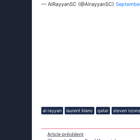
— AlRayyanSC (@AlrayyanSC)
September
al rayyan
laurent blanc
qatar
steven nzonz
Article précédent