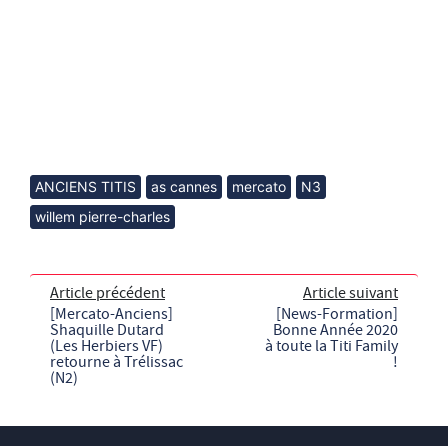
ANCIENS TITIS
as cannes
mercato
N3
willem pierre-charles
Article précédent
Article suivant
[Mercato-Anciens]
[News-Formation]
Shaquille Dutard
Bonne Année 2020
(Les Herbiers VF)
à toute la Titi Family
retourne à Trélissac
!
(N2)