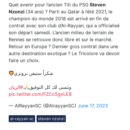
Quel avenir pour l’ancien Titi du PSG
Steven
Nzonzi
(34 ans) ? Parti au Qatar à l’été 2021, le
champion du monde 2018 est arrivé en fin de
contrat avec son club d’Al-Rayyan, qui a officialisé
son départ samedi. L’ancien milieu de terrain de
Rennes se retrouve donc libre et sur le marché.
Retour en Europe ? Dernier gros contrat dans une
autre destination exotique ? Le Tricolore va devoir
faire un choix.
شكراً ستيفن نزونزي
#الريان
.
ونتمنى لك كل التوفيق
pic.twitter.com/FZCo5gxLE8
— AlRayyanSC (@AlrayyanSC)
June 17, 2023
al-rayyan sc
steven nzonzi