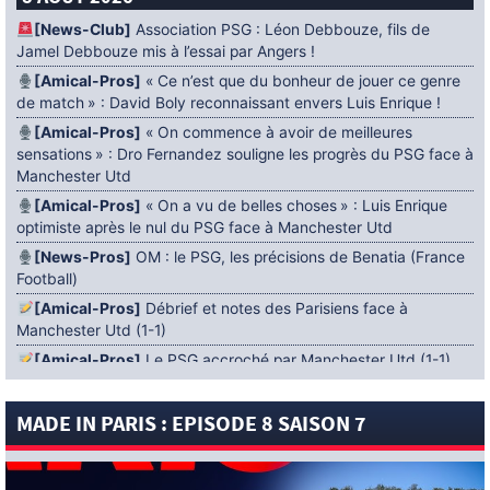
[News-Club]
Association PSG : Léon Debbouze, fils de
Jamel Debbouze mis à l’essai par Angers !
[Amical-Pros]
« Ce n’est que du bonheur de jouer ce genre
de match » : David Boly reconnaissant envers Luis Enrique !
[Amical-Pros]
« On commence à avoir de meilleures
sensations » : Dro Fernandez souligne les progrès du PSG face à
Manchester Utd
[Amical-Pros]
« On a vu de belles choses » : Luis Enrique
optimiste après le nul du PSG face à Manchester Utd
[News-Pros]
OM : le PSG, les précisions de Benatia (France
Football)
[Amical-Pros]
Débrief et notes des Parisiens face à
Manchester Utd (1-1)
[Amical-Pros]
Le PSG accroché par Manchester Utd (1-1)
[News-Pros]
Amical : Lens battu par Sunderland avant le
PSG
MADE IN PARIS : EPISODE 8 SAISON 7
5 AOÛT 2026
[News-Pros]
Le Barça aurait fixé une deadline au PSG dans