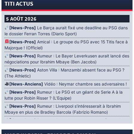
TITI ACTUS
5 AOÛT 2026
[News-Pros]
Le Barça aurait fixé une deadline au PSG dans
le dossier Ferran Torres (Diario Sport)
[News-Pros]
Amical : Le groupe du PSG avec 15 Titis face à
Majorque ! (Officiel)
[News-Pros]
Rumeur : Le Bayer Leverkusen aurait lancé des
négociations pour Ibrahim Mbaye (Ben Jacobs)
[News-Pros]
Aston Villa : Manzambi absent face au PSG ?
(The Athletic)
[News-Anciens]
Vidéo : Neymar chambre ses adversaires !
[News-Pros]
Rumeur : Le PSG et un géant de Serie A à la
lutte pour Robin Risser ? (L’Equipe)
[News-Pros]
Rumeur : Liverpool s’intéresserait à Ibrahim
Mbaye en plus de Bradley Barcola (Fabrizio Romano)
[News-Pros]
Rumeur : Accord contractuel trouvé entre le
PSG et Mika Godts (Fabrizio Romano)