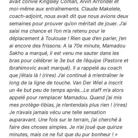
avait convié Kingsley Coman, Alvin Arrondel et
moi-même aux entraînements. Claude Makelele,
coach-adjoint, nous avait dit que nous avions deux
semaines pour prouver qu’on méritait de jouer. J’ai
saisi ma chance et l’on m’a retenu pour le
déplacement à Toulouse ! Rien que d’en parler, j’en
ai encore des frissons. A la 70e minute, Mamadou
Sakho a marqué, il est venu me sauter dans les
bras pour célébrer le 3e but de l’équipe (Pastore et
Ibrahimovic avait marqué). Il a rappelé au coach
que j’étais là ! (rires) J’ai continué à m’entraîner le
long de la ligne de touche. Van Der Wiel a inscrit
un 4e but peu de temps après…Le staff m’a alors
appelé pour remplacer Mamadou. Quand j’ai mis
mes protège-tibias, je n’entendais plus rien ! (rires)
Je n’avais jamais vécu une telle sensation
auparavant. Une fois sur le terrain, j’ai cherché à
faire des choses simples. Je n’ai joué que quinze
minutes, mais ce ne fut que du pur bonheur ! »