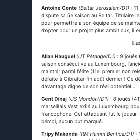
Antoine Conte
(Beitar Jerusalem/D1)
: 11
dispute sa 5e saison au Beitar. Titulaire 
pour permettre à son équipe de se mainten
d’opter pour un projet plus ambitieux, il 
Lu
Allan Hauguel
(UT Pétange/D1)
: 9 joués 
saison consécutive au Luxembourg, l’ancie
maintnir parmi l’élite (11e, premier non re
défaite à Gibraltar fin août dernier ! Ce 
davantage digne de son réel potentiel…
Gent Dinaj
(US Mondorf/D1)
: 8 joués (4T
marseillais s’est exilé au Luxembourg pou
francophone. Cet attaquant fut le joueur le
bémol, aucun but marqué.
Tripy Makonda
(RM Hamm Benfica/D1)
: