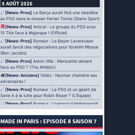
5 AOÛT 2026
[News-Pros]
Le Barça aurait fixé une deadline
au PSG dans le dossier Ferran Torres (Diario Sport)
[News-Pros]
Amical : Le groupe du PSG avec
15 Titis face à Majorque ! (Officiel)
[News-Pros]
Rumeur : Le Bayer Leverkusen
aurait lancé des négociations pour Ibrahim Mbaye
(Ben Jacobs)
[News-Pros]
Aston Villa : Manzambi absent
face au PSG ? (The Athletic)
[News-Anciens]
Vidéo : Neymar chambre ses
adversaires !
[News-Pros]
Rumeur : Le PSG et un géant de
Serie A à la lutte pour Robin Risser ? (L’Equipe)
[News-Pros]
Rumeur : Liverpool s’intéresserait
à Ibrahim Mbaye en plus de Bradley Barcola
(Fabrizio Romano)
MADE IN PARIS : EPISODE 8 SAISON 7
[News-Pros]
Rumeur : Accord contractuel
trouvé entre le PSG et Mika Godts (Fabrizio