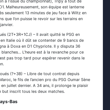
n à l’issue du championnat), Tripy a tout de
D1. Malheureusement, son équipe est lanterne
ès seulement 13 minutes de jeu face à Wiltz en
s que l’on puisse le revoir sur les terrains en
janvier.
oués (2T+3R+1CJ) – Il avait quitté le PSG en
 en Italie où il dût se contenter de 9 bancs de
signa à Doxa en D1 Chypriote. Il y disputa 36
s blanches… L’heure est à la revanche pour ce
’est pas trop tard pour espérer revenir dans le
en.
joués (?+3B) – Libre de tout contrat depuis
aroc, le fils de l’ancien pro du PSG Oumar Sène
juillet dernier. A 34 ans, il prolonge le plaisir
but inscrit tous les deux matches.
ays-Bas