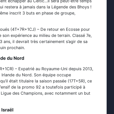
ement échapper au Celtic…Il sera peut-être temps
5 qui restera à jamais dans la Légende des Bhoys !
même inscrit 3 buts en phase de groupe,
 joués (4T+7R+1CJ) – De retour en Ecosse pour
 son expérience au milieu de terrain. Classé 7e,
3 ans, il devrait très certainement s’agir de sa
juin prochain.
nde du Nord
6R+1CR) – Expatrié au Royaume-Uni depuis 2013,
n Irlande du Nord. Son équipe occupe
u’il était titulaire la saison passée (17T+5R), ce
ffensif de la promo 92 a toutefois participé à
la Ligue des Champions, avec notamment un but
Israël