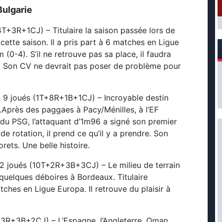
Bulgarie
4T+3R+1CJ) – Titulaire la saison passée lors de
 cette saison. Il a pris part à 6 matches en Ligue
0-4). S’il ne retrouve pas sa place, il faudra
t. Son CV ne devrait pas poser de problème pour
 9 joués (1T+8R+1B+1CJ) – Incroyable destin
…Après des paggaes à Pacy/Ménilles, à l’EF
 C du PSG, l’attaquant d’1m96 a signé son premier
de rotation, il prend ce qu’il y a prendre. Son
rets. Une belle histoire.
12 joués (10T+2R+3B+3CJ) – Le milieu de terrain
quelques déboires à Bordeaux. Titulaire
tches en Ligue Europa. Il retrouve du plaisir à
+3R+3B+2CJ) – L’Espagne, l’Angleterre, Oman