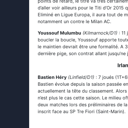
points de retard, le titre va très certain
d’aller voir ailleurs pour le Titi d’Or 201
Eliminé en Ligue Europa, il aura tout de 
notamment un contre le Milan AC.
Youssouf Mulumbu
(Kilmarnock/D1)
: 11
boucler la boucle, Youssouf apporte toute
le maintien devrait être une formalité. A 3
dernière pige, son contrat allant jusqu’ne 
Irla
Bastien Héry
(Linfield/D1)
: 7 joués (1T+
Bastien évolue depuis la saison passée e
actuellement la tête du classement. Alors q
n’est plus le cas cette saison. Le milieu o
deux matches lors des préliminaires de 
inscrit face au SP Tre Fiori (Saint-Marin).