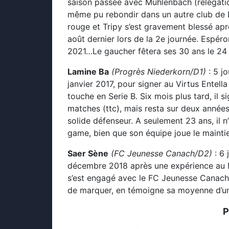
saison passée avec Muhlenbach (relégatio
même pu rebondir dans un autre club de 
rouge et Tripy s’est gravement blessé apr
août dernier lors de la 2e journée. Espéron
2021…Le gaucher fêtera ses 30 ans le 24 
Lamine Ba
(Progrès Niederkorn/D1)
: 5 j
janvier 2017, pour signer au Virtus Entella
touche en Serie B. Six mois plus tard, il 
matches (ttc), mais resta sur deux année
solide défenseur. A seulement 23 ans, il n
game, bien que son équipe joue le mainti
Saer Sène
(FC Jeunesse Canach/D2)
: 6 
décembre 2018 après une expérience au M
s’est engagé avec le FC Jeunesse Canach en 
de marquer, en témoigne sa moyenne d’un 
P