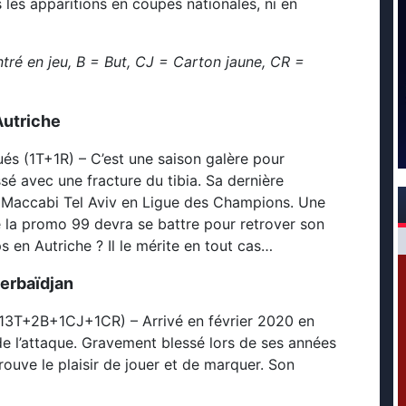
 les apparitions en coupes nationales, ni en
ntré en jeu, B = But, CJ = Carton jaune, CR =
Autriche
ués (1T+1R) – C’est une saison galère pour
sé avec une fracture du tibia. Sa dernière
 Maccabi Tel Aviv en Ligue des Champions. Une
 de la promo 99 devra se battre pour retrover son
ps en Autriche ? Il le mérite en tout cas…
erbaïdjan
 (13T+2B+1CJ+1CR) – Arrivé en février 2020 en
 de l’attaque. Gravement blessé lors de ses années
trouve le plaisir de jouer et de marquer. Son