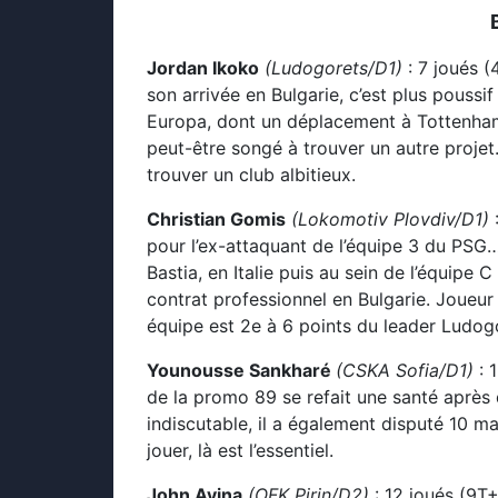
Jordan Ikoko
(Ludogorets/D1)
: 7 joués (
son arrivée en Bulgarie, c’est plus poussif
Europa, dont un déplacement à Tottenham (
peut-être songé à trouver un autre proje
trouver un club albitieux.
Christian Gomis
(Lokomotiv Plovdiv/D1)
:
pour l’ex-attaquant de l’équipe 3 du PSG
Bastia, en Italie puis au sein de l’équipe
contrat professionnel en Bulgarie. Joueur 
équipe est 2e à 6 points du leader Ludogo
Younousse Sankharé
(CSKA Sofia/D1)
: 
de la promo 89 se refait une santé après 
indiscutable, il a également disputé 10 ma
jouer, là est l’essentiel.
John Ayina
(OFK Pirin/D2)
: 12 joués (9T