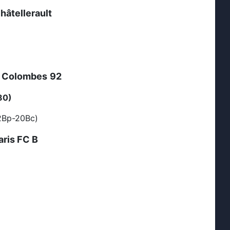
hâtellerault
 Colombes
92
80)
2Bp-20Bc)
aris FC B