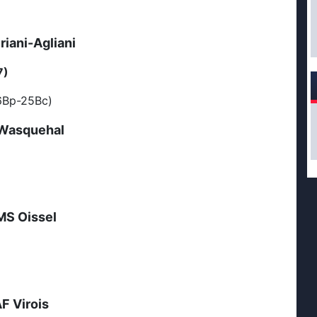
riani-Agliani
7)
6Bp-25Bc)
Wasquehal
S Oissel
F Virois