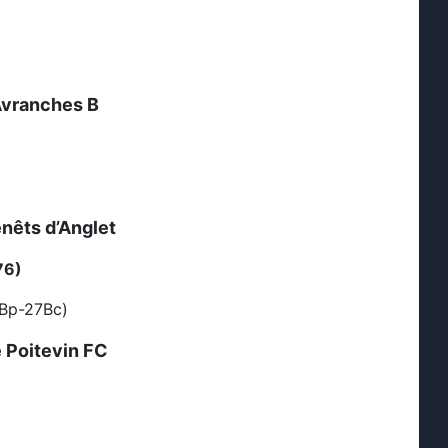
vranches B
nêts d’Anglet
76)
7Bp-27Bc)
 Poitevin FC