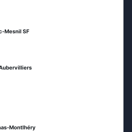
c-Mesnil SF
ubervilliers
nas-Montlhéry