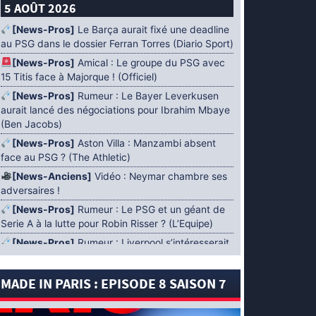
5 AOÛT 2026
[News-Pros]
Le Barça aurait fixé une deadline
au PSG dans le dossier Ferran Torres (Diario Sport)
[News-Pros]
Amical : Le groupe du PSG avec
15 Titis face à Majorque ! (Officiel)
[News-Pros]
Rumeur : Le Bayer Leverkusen
aurait lancé des négociations pour Ibrahim Mbaye
(Ben Jacobs)
[News-Pros]
Aston Villa : Manzambi absent
face au PSG ? (The Athletic)
[News-Anciens]
Vidéo : Neymar chambre ses
adversaires !
[News-Pros]
Rumeur : Le PSG et un géant de
Serie A à la lutte pour Robin Risser ? (L’Equipe)
[News-Pros]
Rumeur : Liverpool s’intéresserait
à Ibrahim Mbaye en plus de Bradley Barcola
(Fabrizio Romano)
MADE IN PARIS : EPISODE 8 SAISON 7
[News-Pros]
Rumeur : Accord contractuel
trouvé entre le PSG et Mika Godts (Fabrizio