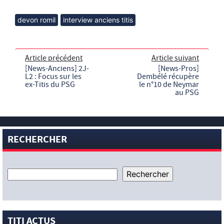
devon romil
interview anciens titis
Article précédent
Article suivant
[News-Anciens] 2J-
[News-Pros]
L2 : Focus sur les
Dembélé récupère
ex-Titis du PSG
le n°10 de Neymar
au PSG
RECHERCHER
TITI ACTUS