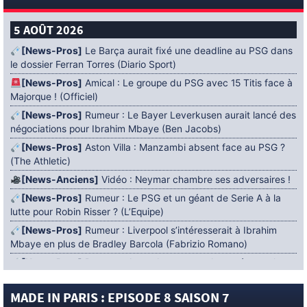
5 AOÛT 2026
[News-Pros]
Le Barça aurait fixé une deadline au PSG dans
le dossier Ferran Torres (Diario Sport)
[News-Pros]
Amical : Le groupe du PSG avec 15 Titis face à
Majorque ! (Officiel)
[News-Pros]
Rumeur : Le Bayer Leverkusen aurait lancé des
négociations pour Ibrahim Mbaye (Ben Jacobs)
[News-Pros]
Aston Villa : Manzambi absent face au PSG ?
(The Athletic)
[News-Anciens]
Vidéo : Neymar chambre ses adversaires !
[News-Pros]
Rumeur : Le PSG et un géant de Serie A à la
lutte pour Robin Risser ? (L’Equipe)
[News-Pros]
Rumeur : Liverpool s’intéresserait à Ibrahim
Mbaye en plus de Bradley Barcola (Fabrizio Romano)
[News-Pros]
Rumeur : Accord contractuel trouvé entre le
PSG et Mika Godts (Fabrizio Romano)
MADE IN PARIS : EPISODE 8 SAISON 7
[News-Pros]
Rumeur : Le PSG aurait lancé un ultimatum