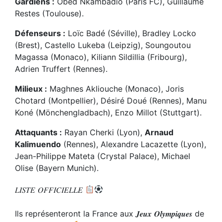
Gardiens :
Obed Nkambadio (Paris FC), Guillaume
Restes (Toulouse).
Défenseurs :
Loïc Badé (Séville), Bradley Locko
(Brest), Castello Lukeba (Leipzig), Soungoutou
Magassa (Monaco), Kiliann Sildillia (Fribourg),
Adrien Truffert (Rennes).
Milieux :
Maghnes Akliouche (Monaco), Joris
Chotard (Montpellier), Désiré Doué (Rennes), Manu
Koné (Mönchengladbach), Enzo Millot (Stuttgart).
Attaquants :
Rayan Cherki (Lyon),
Arnaud
Kalimuendo
(Rennes), Alexandre Lacazette (Lyon),
Jean-Philippe Mateta (Crystal Palace), Michael
Olise (Bayern Munich).
𝐿𝐼𝑆𝑇𝐸 𝑂𝐹𝐹𝐼𝐶𝐼𝐸𝐿𝐿𝐸
Ils représenteront la France aux 𝑱𝒆𝒖𝒙 𝑶𝒍𝒚𝒎𝒑𝒊𝒒𝒖𝒆𝒔 de