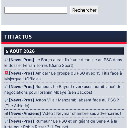
TITI ACTUS
5 AOÛT 2026
[News-Pros]
Le Barça aurait fixé une deadline au PSG dans
le dossier Ferran Torres (Diario Sport)
[News-Pros]
Amical : Le groupe du PSG avec 15 Titis face à
Majorque ! (Officiel)
[News-Pros]
Rumeur : Le Bayer Leverkusen aurait lancé des
négociations pour Ibrahim Mbaye (Ben Jacobs)
[News-Pros]
Aston Villa : Manzambi absent face au PSG ?
(The Athletic)
[News-Anciens]
Vidéo : Neymar chambre ses adversaires !
[News-Pros]
Rumeur : Le PSG et un géant de Serie A à la
lutte pour Robin Risser ? (L’Equipe)