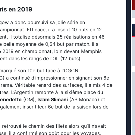
uts en 2019
gow a donc poursuivi sa jolie série en
pionnat. Efficace, il a inscrit 10 buts en 12
ent, il totalise désormais 25 réalisations en 46
e belle moyenne de 0,54 but par match. Il a
ée 2019 en championnat, loin devant Memphis
nt dans les rangs de l’OL (12 buts).
SG) a continué d’impressionner en signant son 6e
rama. Véritable renard des surfaces, il a mis 4 de
ètres. L’Argentin remonte à la sixième place du
Benedetto
(OM),
Islam Slimani
(AS Monaco) et
galement inscrit leur 6e but de la saison lors de
etrouvé le chemin des filets alors qu’il n’avait
use, il a confirmé son goût pour les voyages,