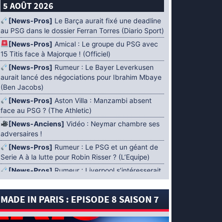
5 AOÛT 2026
[News-Pros]
Le Barça aurait fixé une deadline
au PSG dans le dossier Ferran Torres (Diario Sport)
[News-Pros]
Amical : Le groupe du PSG avec
15 Titis face à Majorque ! (Officiel)
[News-Pros]
Rumeur : Le Bayer Leverkusen
aurait lancé des négociations pour Ibrahim Mbaye
(Ben Jacobs)
[News-Pros]
Aston Villa : Manzambi absent
face au PSG ? (The Athletic)
[News-Anciens]
Vidéo : Neymar chambre ses
adversaires !
[News-Pros]
Rumeur : Le PSG et un géant de
Serie A à la lutte pour Robin Risser ? (L’Equipe)
[News-Pros]
Rumeur : Liverpool s’intéresserait
à Ibrahim Mbaye en plus de Bradley Barcola
(Fabrizio Romano)
MADE IN PARIS : EPISODE 8 SAISON 7
[News-Pros]
Rumeur : Accord contractuel
trouvé entre le PSG et Mika Godts (Fabrizio