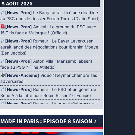
5 AOÛT 2026
[News-Pros]
Le Barça aurait fixé une deadline
au PSG dans le dossier Ferran Torres (Diario Sport)
[News-Pros]
Amical : Le groupe du PSG avec
15 Titis face à Majorque ! (Officiel)
[News-Pros]
Rumeur : Le Bayer Leverkusen
aurait lancé des négociations pour Ibrahim Mbaye
(Ben Jacobs)
[News-Pros]
Aston Villa : Manzambi absent
face au PSG ? (The Athletic)
[News-Anciens]
Vidéo : Neymar chambre ses
adversaires !
[News-Pros]
Rumeur : Le PSG et un géant de
Serie A à la lutte pour Robin Risser ? (L’Equipe)
[News-Pros]
Rumeur : Liverpool s’intéresserait
à Ibrahim Mbaye en plus de Bradley Barcola
(Fabrizio Romano)
MADE IN PARIS : EPISODE 8 SAISON 7
[News-Pros]
Rumeur : Accord contractuel
trouvé entre le PSG et Mika Godts (Fabrizio