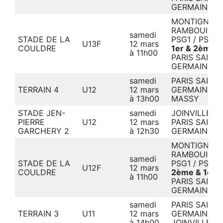
GERMAIN
MONTIGNY /
RAMBOUILLET
samedi
STADE DE LA
PSG1 / PSG2
U13F
12 mars
COULDRE
1er & 2ème
à 11h00
PARIS SAINT-
GERMAIN
samedi
PARIS SAINT-
TERRAIN 4
U12
12 mars
GERMAIN
1-1
à 13h00
MASSY
STADE JEN-
samedi
JOINVILLE
2
PIERRE
U12
12 mars
PARIS SAINT-
GARCHERY 2
à 12h30
GERMAIN
MONTIGNY /
RAMBOUILLET
samedi
STADE DE LA
PSG1 / PSG2
U12F
12 mars
COULDRE
2ème & 1er
à 11h00
PARIS SAINT-
GERMAIN
samedi
PARIS SAINT-
TERRAIN 3
U11
12 mars
GERMAIN
2-
à 14h00
JOINVILLE