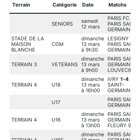
Terrain
Catégorie
Date
Matchs
PARIS FC
2-2
samedi
SENIORS
PARIS SAINT-
12 mars
GERMAIN
STADE DE LA
dimanche
LESIGNY
3-2
MAISON
CDM
13 mars
PARIS SAINT-
BLANCHE
à 9h30
GERMAIN
dimanche
PARIS SAINT-
TERRAIN 3
VETERANS
13 mars
GERMAIN
13
à 9h00
LOUVECIENN
dimanche
IVRY
1-4
PAR
TERRAIN 4
U18
13 mars
SAINT-
à 16h00
GERMAIN
PARIS SAINT-
U17
GERMAIN –
dimanche
PARIS SAINT-
TERRAIN 4
U16
13 mars
GERMAIN
3-
à 13h00
FLEURY 91
dimanche
PARIS SAINT-
TERRAIN 4
U16F
13 mars
GERMAIN
1-2