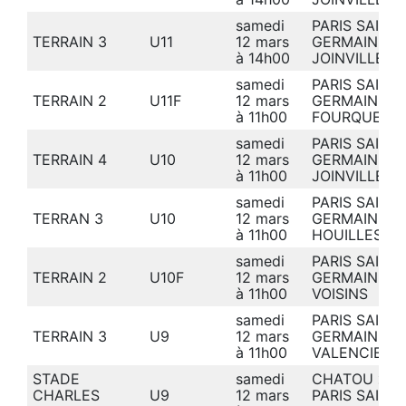
samedi
PARIS SAINT-
TERRAIN 3
U11
12 mars
GERMAIN
11-
à 14h00
JOINVILLE
samedi
PARIS SAINT-
TERRAIN 2
U11F
12 mars
GERMAIN
10
à 11h00
FOURQUEUX
samedi
PARIS SAINT-
TERRAIN 4
U10
12 mars
GERMAIN
3-
à 11h00
JOINVILLE
samedi
PARIS SAINT-
TERRAN 3
U10
12 mars
GERMAIN
1-
à 11h00
HOUILLES
samedi
PARIS SAINT-
TERRAIN 2
U10F
12 mars
GERMAIN
7-1
à 11h00
VOISINS
samedi
PARIS SAINT-
TERRAIN 3
U9
12 mars
GERMAIN
2-
à 11h00
VALENCIENN
STADE
samedi
CHATOU
2-2
CHARLES
U9
12 mars
PARIS SAINT-