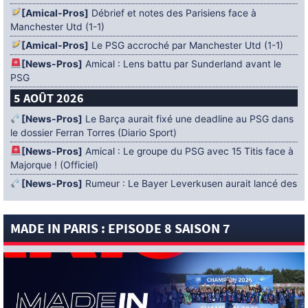
[Amical-Pros]
Débrief et notes des Parisiens face à
Manchester Utd (1-1)
[Amical-Pros]
Le PSG accroché par Manchester Utd (1-1)
[News-Pros]
Amical : Lens battu par Sunderland avant le
PSG
5 AOÛT 2026
[News-Pros]
Le Barça aurait fixé une deadline au PSG dans
le dossier Ferran Torres (Diario Sport)
[News-Pros]
Amical : Le groupe du PSG avec 15 Titis face à
Majorque ! (Officiel)
[News-Pros]
Rumeur : Le Bayer Leverkusen aurait lancé des
négociations pour Ibrahim Mbaye (Ben Jacobs)
[News-Pros]
Aston Villa : Manzambi absent face au PSG ?
MADE IN PARIS : EPISODE 8 SAISON 7
(The Athletic)
[News-Anciens]
Vidéo : Neymar chambre ses adversaires !
[News-Pros]
Rumeur : Le PSG et un géant de Serie A à la
lutte pour Robin Risser ? (L’Equipe)
[News-Pros]
Rumeur : Liverpool s’intéresserait à Ibrahim