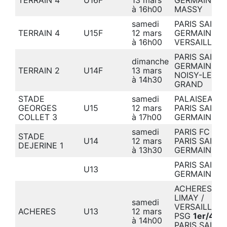
à 16h00
MASSY
samedi
PARIS SAINT-
TERRAIN 4
U15F
12 mars
GERMAIN
4-
à 16h00
VERSAILLES
PARIS SAINT-
dimanche
GERMAIN
2-
TERRAIN 2
U14F
13 mars
NOISY-LE-
à 14h30
GRAND
STADE
samedi
PALAISEAU
2
GEORGES
U15
12 mars
PARIS SAINT-
COLLET 3
à 17h00
GERMAIN
samedi
PARIS FC
2-3
STADE
U14
12 mars
PARIS SAINT-
DEJERINE 1
à 13h30
GERMAIN
PARIS SAINT-
U13
GERMAIN –
ACHERES /
LIMAY /
samedi
VERSAILLES 
ACHERES
U13
12 mars
PSG
1er/4
à 14h00
PARIS SAINT-