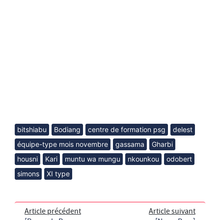
bitshiabu
Bodiang
centre de formation psg
delest
équipe-type mois novembre
gassama
Gharbi
housni
Kari
muntu wa mungu
nkounkou
odobert
simons
XI type
Article précédent
Article suivant