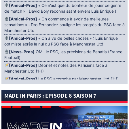
[Amical-Pros]
« Ce n’est que du bonheur de jouer ce genre
de match » : David Boly reconnaissant envers Luis Enrique !
[Amical-Pros]
« On commence à avoir de meilleures
sensations » : Dro Fernandez souligne les progrès du PSG face à
Manchester Utd
[Amical-Pros]
« On a vu de belles choses » : Luis Enrique
optimiste après le nul du PSG face à Manchester Utd
[News-Pros]
OM : le PSG, les précisions de Benatia (France
Football)
[Amical-Pros]
Débrief et notes des Parisiens face à
Manchester Utd (1-1)
[Amical-Pros]
Le PSG accroché par Manchester Utd (1-1)
[News-Pros]
Amical : Lens battu par Sunderland avant le
PSG
MADE IN PARIS : EPISODE 8 SAISON 7
5 AOÛT 2026
[News-Pros]
Le Barça aurait fixé une deadline au PSG dans
le dossier Ferran Torres (Diario Sport)
[News-Pros]
Amical : Le groupe du PSG avec 15 Titis face à
Majorque ! (Officiel)