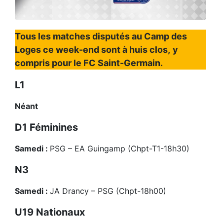
Tous les matches disputés au Camp des
Loges ce week-end sont à huis clos,
y
compris pour le FC Saint-Germain.
L1
Néant
D1 Féminines
Samedi :
PSG – EA Guingamp (Chpt-T1-18h30)
N3
Samedi :
JA Drancy – PSG (Chpt-18h00)
U19 Nationaux