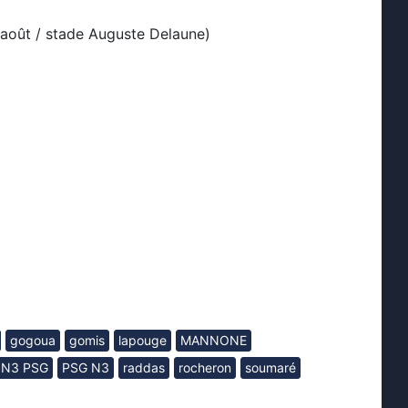
août / stade Auguste Delaune)
gogoua
gomis
lapouge
MANNONE
n N3 PSG
PSG N3
raddas
rocheron
soumaré