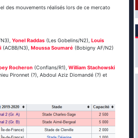
l des mouvements réalisés lors de ce mercato
/N3),
Yonel Raddas
(Les Gobelins/N2),
Louis
i
(ACBB/N3),
Moussa Soumaré
(Bobigny AF/N2)
oey Rocheron
(Conflans/R1),
William Stachowski
hieu Pironnet (?), Abdoul Aziz Diomandé (?) et