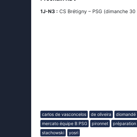
1J-N3 :
CS Brétigny – PSG (dimanche 30 
carlos de vasconcelos
de oliveira
diomandé
mercato équipe B PSG
pironnet
préparatio
stachowski
yosri