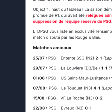
Objectif : haut du tableau ! La saison dé
promue de R1, qui avait été
reléguée admi
suppression de l’équipe réserve du PSG
LTDPSG vous liste en exclusivité l’ensemb
match disputé par les Rouge & Bleu.
Matches amicaux
25/07 :
PSG – Entente SSG (N2)
2-1
(Lapo
29/07 :
PSG – La Louvière (D3/Bel)
1-1
(
01/08 :
PSG – US Saint-Maur-Lusitanos 
07/08 :
PSG – Le Touquet (N3)
4-1
(Lapo
15/08 :
PSG – VF La Roche (N3)
0-2
22/08 :
PSG – Evreux (N3)
0-1