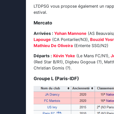
LTDPSG vous propose également un rappe
estival.
Mercato
Arrivées :
Yohan Mannone
(AS Beauvais
Lapouge
(CA Pontarlier/N3),
Bouzid Yosr
Mathieu De Oliveira
(Entente SSG/N2)
Départs :
Kévin Yoke
(Le Mans FC/N1),
J
(Red Star B/R1), Digbeu Gogoua (?), Matt
Christian Gomis (?).
Groupe L (Paris-IDF)