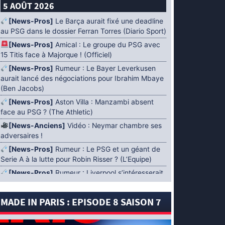
5 AOÛT 2026
[News-Pros]
Le Barça aurait fixé une deadline
au PSG dans le dossier Ferran Torres (Diario Sport)
[News-Pros]
Amical : Le groupe du PSG avec
15 Titis face à Majorque ! (Officiel)
[News-Pros]
Rumeur : Le Bayer Leverkusen
aurait lancé des négociations pour Ibrahim Mbaye
(Ben Jacobs)
[News-Pros]
Aston Villa : Manzambi absent
face au PSG ? (The Athletic)
[News-Anciens]
Vidéo : Neymar chambre ses
adversaires !
[News-Pros]
Rumeur : Le PSG et un géant de
Serie A à la lutte pour Robin Risser ? (L’Equipe)
[News-Pros]
Rumeur : Liverpool s’intéresserait
à Ibrahim Mbaye en plus de Bradley Barcola
(Fabrizio Romano)
MADE IN PARIS : EPISODE 8 SAISON 7
[News-Pros]
Rumeur : Accord contractuel
trouvé entre le PSG et Mika Godts (Fabrizio