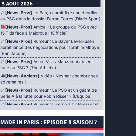
5 AOÛT 2026
[News-Pros]
Le Barça aurait fixé une deadline
au PSG dans le dossier Ferran Torres (Diario Sport)
[News-Pros]
Amical : Le groupe du PSG avec
15 Titis face à Majorque ! (Officiel)
[News-Pros]
Rumeur : Le Bayer Leverkusen
aurait lancé des négociations pour Ibrahim Mbaye
(Ben Jacobs)
[News-Pros]
Aston Villa : Manzambi absent
face au PSG ? (The Athletic)
[News-Anciens]
Vidéo : Neymar chambre ses
adversaires !
[News-Pros]
Rumeur : Le PSG et un géant de
Serie A à la lutte pour Robin Risser ? (L’Equipe)
[News-Pros]
Rumeur : Liverpool s’intéresserait
à Ibrahim Mbaye en plus de Bradley Barcola
(Fabrizio Romano)
MADE IN PARIS : EPISODE 8 SAISON 7
[News-Pros]
Rumeur : Accord contractuel
trouvé entre le PSG et Mika Godts (Fabrizio