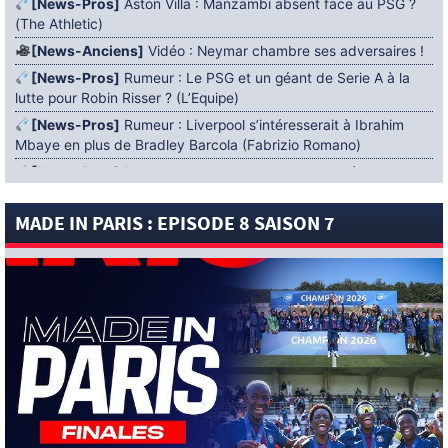
[News-Pros]
Aston Villa : Manzambi absent face au PSG ?
(The Athletic)
[News-Anciens]
Vidéo : Neymar chambre ses adversaires !
[News-Pros]
Rumeur : Le PSG et un géant de Serie A à la
lutte pour Robin Risser ? (L’Equipe)
[News-Pros]
Rumeur : Liverpool s’intéresserait à Ibrahim
Mbaye en plus de Bradley Barcola (Fabrizio Romano)
[News-Pros]
Rumeur : Accord contractuel trouvé entre le
PSG et Mika Godts (Fabrizio Romano)
MADE IN PARIS : EPISODE 8 SAISON 7
[News-Pros]
Rumeur : Le PSG aurait lancé un ultimatum
pour boucler le dossier Ferran Torres (Matteo Moretto)
4 AOÛT 2026
[News-Formation]
Mercato : Khalil Ayari prêté à Dunkerque
(Officiel)
[News-Anciens]
Leverkusen : un retour de Diaby envisagé
(Foot Mercato)
[News-Formation]
Nsoki va filer au Dinamo Zagreb
(L’Equipe)
[News-Pros]
Rumeur : Suzuki acheté par le PSG puis prêté ?