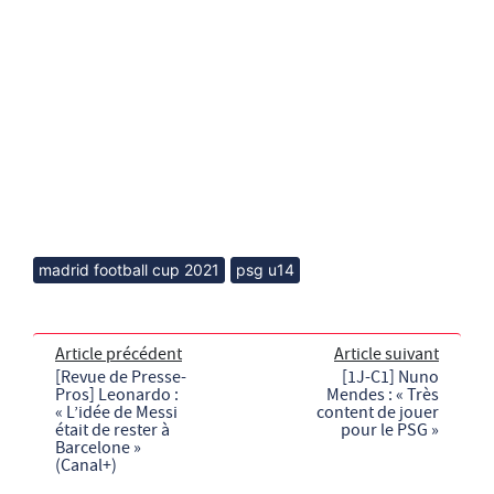
madrid football cup 2021
psg u14
Article précédent
Article suivant
[Revue de Presse-
[1J-C1] Nuno
Pros] Leonardo :
Mendes : « Très
« L’idée de Messi
content de jouer
était de rester à
pour le PSG »
Barcelone »
(Canal+)