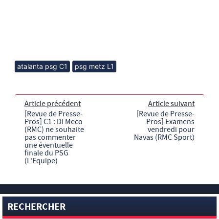
atalanta psg C1
psg metz L1
Article précédent
Article suivant
[Revue de Presse-
[Revue de Presse-
Pros] C1 : Di Meco
Pros] Examens
(RMC) ne souhaite
vendredi pour
pas commenter
Navas (RMC Sport)
une éventuelle
finale du PSG
(L’Equipe)
RECHERCHER