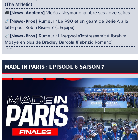
(The Athletic)
[News-Anciens]
Vidéo : Neymar chambre ses adversaires !
[News-Pros]
Rumeur : Le PSG et un géant de Serie A à la
lutte pour Robin Risser ? (L’Equipe)
[News-Pros]
Rumeur : Liverpool s’intéresserait à Ibrahim
Mbaye en plus de Bradley Barcola (Fabrizio Romano)
[News-Pros]
Rumeur : Accord contractuel trouvé entre le
PSG et Mika Godts (Fabrizio Romano)
MADE IN PARIS : EPISODE 8 SAISON 7
[News-Pros]
Rumeur : Le PSG aurait lancé un ultimatum
pour boucler le dossier Ferran Torres (Matteo Moretto)
4 AOÛT 2026
[News-Formation]
Mercato : Khalil Ayari prêté à Dunkerque
(Officiel)
[News-Anciens]
Leverkusen : un retour de Diaby envisagé
(Foot Mercato)
[News-Formation]
Nsoki va filer au Dinamo Zagreb
(L’Equipe)
[News-Pros]
Rumeur : Suzuki acheté par le PSG puis prêté ?