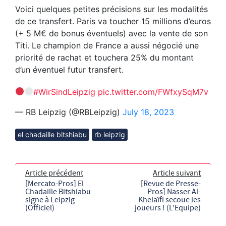
Voici quelques petites précisions sur les modalités
de ce transfert. Paris va toucher 15 millions d’euros
(+ 5 M€ de bonus éventuels) avec la vente de son
Titi. Le champion de France a aussi négocié une
priorité de rachat et touchera 25% du montant
d’un éventuel futur transfert.
#WirSindLeipzig
pic.twitter.com/FWfxySqM7v
— RB Leipzig (@RBLeipzig)
July 18, 2023
el chadaille bitshiabu
rb leipzig
Article précédent
Article suivant
[Mercato-Pros] El
[Revue de Presse-
Chadaille Bitshiabu
Pros] Nasser Al-
signe à Leipzig
Khelaïfi secoue les
(Officiel)
joueurs ! (L’Equipe)