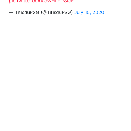
pic.twitter.com/UWHLpDSrJE
— TitisduPSG (@TitisduPSG)
July 10, 2020