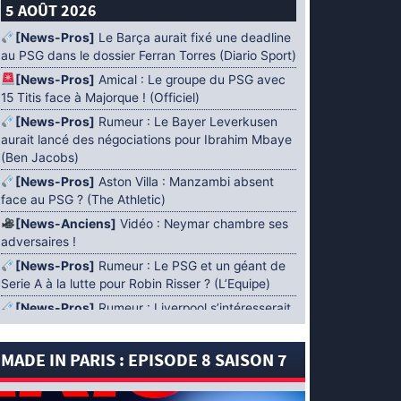
5 AOÛT 2026
[News-Pros]
Le Barça aurait fixé une deadline
au PSG dans le dossier Ferran Torres (Diario Sport)
[News-Pros]
Amical : Le groupe du PSG avec
15 Titis face à Majorque ! (Officiel)
[News-Pros]
Rumeur : Le Bayer Leverkusen
aurait lancé des négociations pour Ibrahim Mbaye
(Ben Jacobs)
[News-Pros]
Aston Villa : Manzambi absent
face au PSG ? (The Athletic)
[News-Anciens]
Vidéo : Neymar chambre ses
adversaires !
[News-Pros]
Rumeur : Le PSG et un géant de
Serie A à la lutte pour Robin Risser ? (L’Equipe)
[News-Pros]
Rumeur : Liverpool s’intéresserait
à Ibrahim Mbaye en plus de Bradley Barcola
(Fabrizio Romano)
MADE IN PARIS : EPISODE 8 SAISON 7
[News-Pros]
Rumeur : Accord contractuel
trouvé entre le PSG et Mika Godts (Fabrizio