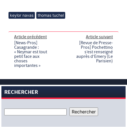
keylor navas
thomas tuchel
Article précédent
Article suivant
[News-Pros]
[Revue de Presse-
Casagrande :
Pros] Pochettino
« Neymar est tout
s’est renseigné
petit face aux
auprès d’Emery (Le
choses
Parisien)
importantes »
RECHERCHER