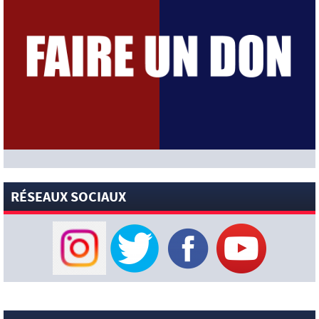
[News-Anciens]
Thierno Baldé libéré par Troyes va signer à
Nancy (L’Equipe)
[News-Anciens]
Santos : Neymar flou sur son avenir !
[News-Pros]
« Montrer qu’ils m’aiment et venir négocier » :
Ferran Torres envoie un message fort au Barça (Sportico)
[News-Pros]
Rumeur : Hansi Flick aurait demandé au Barça
de garder Ferran Torres (Mundo Deportivo)
[News-Pros]
« Ma préférence est qu’il reste » : Michel, le
coach de l’Ajax, évoque l’avenir de Mika Godts (Foot Mercato)
[News-Pros]
Zion Suzuki : l’entraîneur de Parme envoie un
message fort au PSG (Sky Sports)
[News-Club]
La pépite des San Antonio Spurs, Dylan Harper,
RÉSEAUX SOCIAUX
pose avec le nouveau maillot d’entraînement du PSG !
[News-Pros]
« Whatafeeling
» : Désiré Doué profite à
fond de ses vacances en famille avant de retrouver le PSG
[News-Pros]
Rumeur : Liverpool ouvre des discussions
officielles avec le PSG pour Bradley Barcola ? (Fabrizio Romano)
[News-Pros]
Rumeurs : Akliouche, Godts, Barcola… Le point
complet sur les dossiers chauds du PSG (Sky Sports)