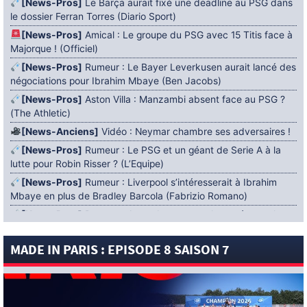
[News-Pros]
Le Barça aurait fixé une deadline au PSG dans
le dossier Ferran Torres (Diario Sport)
[News-Pros]
Amical : Le groupe du PSG avec 15 Titis face à
Majorque ! (Officiel)
[News-Pros]
Rumeur : Le Bayer Leverkusen aurait lancé des
négociations pour Ibrahim Mbaye (Ben Jacobs)
[News-Pros]
Aston Villa : Manzambi absent face au PSG ?
(The Athletic)
[News-Anciens]
Vidéo : Neymar chambre ses adversaires !
[News-Pros]
Rumeur : Le PSG et un géant de Serie A à la
lutte pour Robin Risser ? (L’Equipe)
[News-Pros]
Rumeur : Liverpool s’intéresserait à Ibrahim
Mbaye en plus de Bradley Barcola (Fabrizio Romano)
[News-Pros]
Rumeur : Accord contractuel trouvé entre le
PSG et Mika Godts (Fabrizio Romano)
MADE IN PARIS : EPISODE 8 SAISON 7
[News-Pros]
Rumeur : Le PSG aurait lancé un ultimatum
pour boucler le dossier Ferran Torres (Matteo Moretto)
4 AOÛT 2026
[News-Formation]
Mercato : Khalil Ayari prêté à Dunkerque