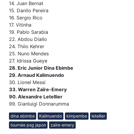
14. Juan Bernat
15. Danilo Pereira
16. Sergio Rico
17. Vitinha
19. Pablo Sarabia
22. Abdou Diallo
24. Thilo Kehrer
25. Nuno Mendes
27. Idrissa Gueye
28. Eric Junior Dina Ebimbe
29. Arnaud Kalimuendo
30. Lionel Messi
33. Warren Zaïre-Emery
90. Alexandre Letellier
99. Gianluigi Donnarumma
dina ebimbe
Kalimuendo
kimpembe
letellier
tournée psg japon
zaïre-emery