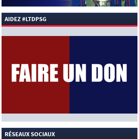
[News-Pros]
Rumeur : l’offre du PSG pour Godts refusée ?
(De Telegraaf)
[News-Club]
Le PSG ouvre une nouvelle Académie au
AIDEZ #LTDPSG
Kazakhstan
[News-Pros]
« Commencer par deux finales est une
excellente préparation » : Illia Zabarnyi ambitieux pour cette
nouvelle saison !
[News-Anciens]
Thierno Baldé libéré par Troyes va signer à
Nancy (L’Equipe)
[News-Anciens]
Santos : Neymar flou sur son avenir !
[News-Pros]
« Montrer qu’ils m’aiment et venir négocier » :
Ferran Torres envoie un message fort au Barça (Sportico)
[News-Pros]
Rumeur : Hansi Flick aurait demandé au Barça
de garder Ferran Torres (Mundo Deportivo)
[News-Pros]
« Ma préférence est qu’il reste » : Michel, le
coach de l’Ajax, évoque l’avenir de Mika Godts (Foot Mercato)
[News-Pros]
Zion Suzuki : l’entraîneur de Parme envoie un
message fort au PSG (Sky Sports)
[News-Club]
La pépite des San Antonio Spurs, Dylan Harper,
RÉSEAUX SOCIAUX
pose avec le nouveau maillot d’entraînement du PSG !