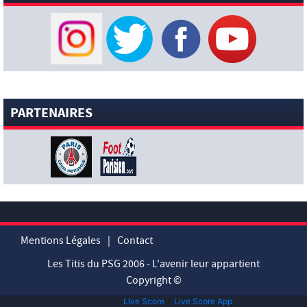
[News-Pros]
« Whatafeeling
» : Désiré Doué profite à
fond de ses vacances en famille avant de retrouver le PSG
[News-Pros]
Rumeur : Liverpool ouvre des discussions
officielles avec le PSG pour Bradley Barcola ? (Fabrizio Romano)
[News-Pros]
Rumeurs : Akliouche, Godts, Barcola… Le point
complet sur les dossiers chauds du PSG (Sky Sports)
PARTENAIRES
[News-Formation]
Rumeur : Khalil Ayari en passe de
rejoindre Dunkerque (L’Equipe)
[News-Pros]
Rumeur : Les représentants d’Illia Zabarnyi
auraient pris de nouveaux contacts avec Liverpool concernant
un transfert potentiel (DaveOCKOP)
3 AOÛT 2026
[News-Anciens]
« Tu es plus rapide que ton frère » : Ethan
Mbappé impressionne le groupe Lillois (L’Equipe)
Mentions Légales
|
Contact
[News-Pros]
Safonov se confie sur sa préparation avec le
PSG !
Les Titis du PSG 2006 - L'avenir leur appartient
Copyright ©
[News-Pros]
Ferran Torres toujours indécis (NBC)
[News-Anciens]
Al Ittihad : une offre de l’Inter pour Diaby
Powered by
Live Score
&
Live Score App