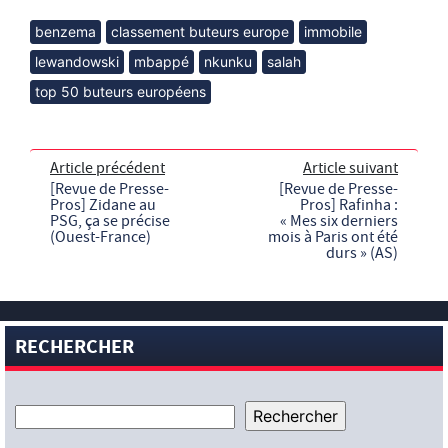
benzema
classement buteurs europe
immobile
lewandowski
mbappé
nkunku
salah
top 50 buteurs européens
Article précédent
Article suivant
[Revue de Presse-
[Revue de Presse-
Pros] Zidane au
Pros] Rafinha :
PSG, ça se précise
« Mes six derniers
(Ouest-France)
mois à Paris ont été
durs » (AS)
RECHERCHER