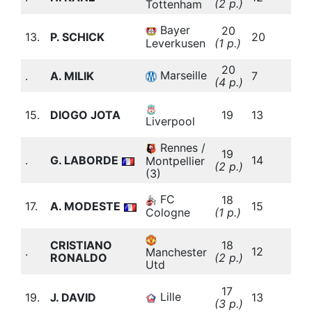
(2 p.)
b
Tottenham
2
Bayer
20
13.
P. SCHICK
20
(
Leverkusen
(1 p.)
b
20
3
Marseille
.
A. MILIK
7
(4 p.)
b
3
15.
DIOGO JOTA
19
13
(
Liverpool
b
Rennes /
3
19
.
G. LABORDE
14
(
Montpellier
(2 p.)
b
(3)
2
FC
18
17.
A. MODESTE
15
(
Cologne
(1 p.)
b
3
CRISTIANO
18
.
12
(
Manchester
RONALDO
(2 p.)
b
Utd
3
17
Lille
19.
J. DAVID
13
(
(3 p.)
b