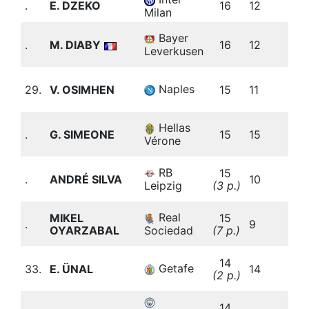
.
E. DZEKO
16
12
b
Milan
3
Bayer
.
M. DIABY
16
12
(
Leverkusen
b
2
Naples
29.
V. OSIMHEN
15
11
(
b
2
Hellas
.
G. SIMEONE
15
15
(
Vérone
b
3
RB
15
.
ANDRÉ SILVA
10
(
Leipzig
(3 p.)
b
3
Real
MIKEL
15
.
9
(
Sociedad
OYARZABAL
(7 p.)
b
2
14
Getafe
33.
E. ÜNAL
14
(
(2 p.)
b
3
14