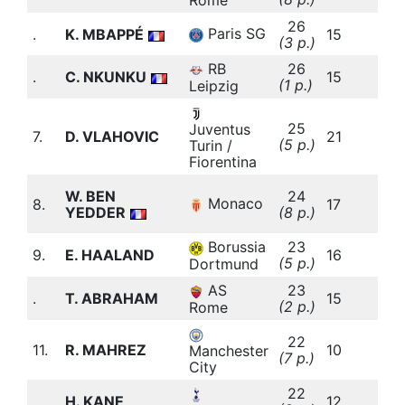
26
3
Paris SG
.
K. MBAPPÉ
15
(3 p.)
b
RB
26
.
C. NKUNKU
15
(1 p.)
b
Leipzig
25
Juventus
7.
D. VLAHOVIC
21
(5 p.)
b
Turin /
Fiorentina
4
W. BEN
24
Monaco
8.
17
(
YEDDER
(8 p.)
b
Borussia
23
9.
E. HAALAND
16
(5 p.)
b
Dortmund
AS
23
.
T. ABRAHAM
15
(2 p.)
b
Rome
22
11.
R. MAHREZ
10
Manchester
(7 p.)
b
City
22
4
.
H. KANE
12