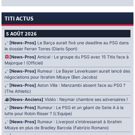
TITI ACTUS
5 AOÛT 2026
[News-Pros]
Le Barça aurait fixé une deadline au PSG dans
le dossier Ferran Torres (Diario Sport)
[News-Pros]
Amical : Le groupe du PSG avec 15 Titis face à
Majorque ! (Officiel)
[News-Pros]
Rumeur : Le Bayer Leverkusen aurait lancé des
négociations pour Ibrahim Mbaye (Ben Jacobs)
[News-Pros]
Aston Villa : Manzambi absent face au PSG ?
(The Athletic)
[News-Anciens]
Vidéo : Neymar chambre ses adversaires !
[News-Pros]
Rumeur : Le PSG et un géant de Serie A à la
lutte pour Robin Risser ? (L’Equipe)
[News-Pros]
Rumeur : Liverpool s’intéresserait à Ibrahim
Mbaye en plus de Bradley Barcola (Fabrizio Romano)