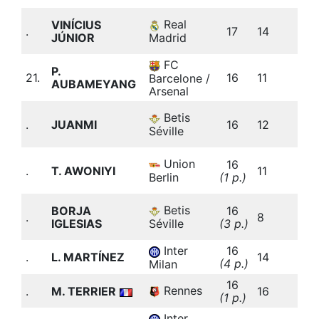
3
Real
VINÍCIUS
.
17
14
(
Madrid
JÚNIOR
b
FC
2
P.
21.
16
11
(
Barcelone /
AUBAMEYANG
b
Arsenal
3
Betis
.
JUANMI
16
12
(
Séville
b
3
Union
16
.
T. AWONIYI
11
(
Berlin
(1 p.)
b
4
Betis
BORJA
16
.
8
(
Séville
IGLESIAS
(3 p.)
b
Inter
16
.
L. MARTÍNEZ
14
(4 p.)
b
Milan
16
3
Rennes
.
M. TERRIER
16
(1 p.)
b
Inter