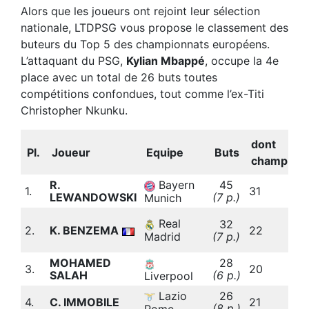
Alors que les joueurs ont rejoint leur sélection
nationale, LTDPSG vous propose le classement des
buteurs du Top 5 des championnats européens.
L’attaquant du PSG,
Kylian Mbappé
, occupe la 4e
place avec un total de 26 buts toutes
compétitions confondues, tout comme l’ex-Titi
Christopher Nkunku.
dont
Pl.
Joueur
Equipe
Buts
champ.
R.
Bayern
45
3
1.
31
LEWANDOWSKI
(7 p.)
b
Munich
3
Real
32
2.
K. BENZEMA
22
(
Madrid
(7 p.)
b
MOHAMED
28
3.
20
SALAH
(6 p.)
b
Liverpool
Lazio
26
4.
C. IMMOBILE
21
(8 p.)
b
Rome