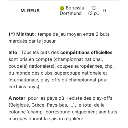
3
Borussia
13
.
M. REUS
9
(
Dortmund
(2 p.)
b
(*) Min/but
: temps de jeu moyen entre 2 buts
marqués par le joueur
Info
: Tous les buts des
compétitions officielles
sont pris en compte (championnat national,
coupe(s) nationale(s), coupes européennes, chp.
du monde des clubs, supercoupe nationale et
internationale, play-offs du championnat pour
certains pays).
A noter
: pour les pays où il existe des play-offs
(Belgique, Grèce, Pays-bas, …), le total de la
colonne ‘champ.’ correspond uniquement aux buts
marqués durant la saison régulière.