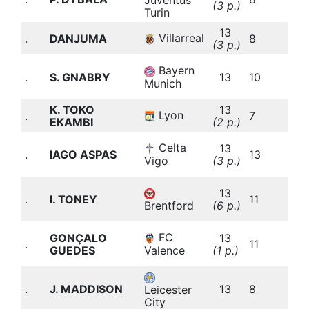
(3 p.)
b
Turin
13
2
Villarreal
.
DANJUMA
8
(3 p.)
b
3
Bayern
.
S. GNABRY
13
10
(
Munich
b
K. TOKO
13
3
Lyon
.
7
EKAMBI
(2 p.)
b
2
Celta
13
.
IAGO ASPAS
13
(
Vigo
(3 p.)
b
2
13
.
I. TONEY
11
(
Brentford
(6 p.)
b
3
FC
GONÇALO
13
.
11
(
Valence
GUEDES
(1 p.)
b
4
.
J. MADDISON
13
8
(
Leicester
b
City