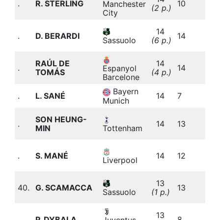
.
R. STERLING
10
(
Manchester
(2 p.)
b
City
2
14
.
D. BERARDI
14
(
Sassuolo
(6 p.)
b
2
RAÚL DE
14
.
14
(
Espanyol
TOMÁS
(4 p.)
b
Barcelone
Bayern
3
.
L. SANÉ
14
7
b
Munich
3
SON HEUNG-
.
14
13
(
Tottenham
MIN
b
3
.
S. MANÉ
14
12
(
Liverpool
b
3
13
40.
G. SCAMACCA
13
(
Sassuolo
(1 p.)
b
2
13
.
P. DYBALA
8
(
Juventus