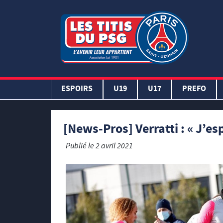
ESPOIRS
U19
U17
PREFO
[News-Pros] Verratti : « J’esp
Publié le
2 avril 2021