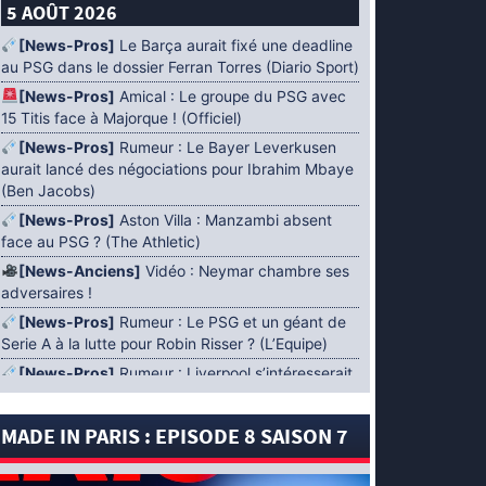
5 AOÛT 2026
[News-Pros]
Le Barça aurait fixé une deadline
au PSG dans le dossier Ferran Torres (Diario Sport)
[News-Pros]
Amical : Le groupe du PSG avec
15 Titis face à Majorque ! (Officiel)
[News-Pros]
Rumeur : Le Bayer Leverkusen
aurait lancé des négociations pour Ibrahim Mbaye
(Ben Jacobs)
[News-Pros]
Aston Villa : Manzambi absent
face au PSG ? (The Athletic)
[News-Anciens]
Vidéo : Neymar chambre ses
adversaires !
[News-Pros]
Rumeur : Le PSG et un géant de
Serie A à la lutte pour Robin Risser ? (L’Equipe)
[News-Pros]
Rumeur : Liverpool s’intéresserait
à Ibrahim Mbaye en plus de Bradley Barcola
(Fabrizio Romano)
MADE IN PARIS : EPISODE 8 SAISON 7
[News-Pros]
Rumeur : Accord contractuel
trouvé entre le PSG et Mika Godts (Fabrizio