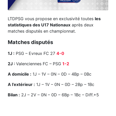
LTDPSG vous propose en exclusivité toutes
les
statistiques des U17 Nationaux
après deux
matches disputés en championnat.
Matches disputés
1J :
PSG – Evreux FC 27
4-0
2J :
Valenciennes FC – PSG
1-2
A domicile :
1J – 1V – 0N – 0D – 4Bp – 0Bc
A l’extérieur :
1J – 1V – 0N – 0D – 2Bp – 1Bc
Bilan :
2J – 2V – 0N – 0D – 6Bp – 1Bc – Diff.+5