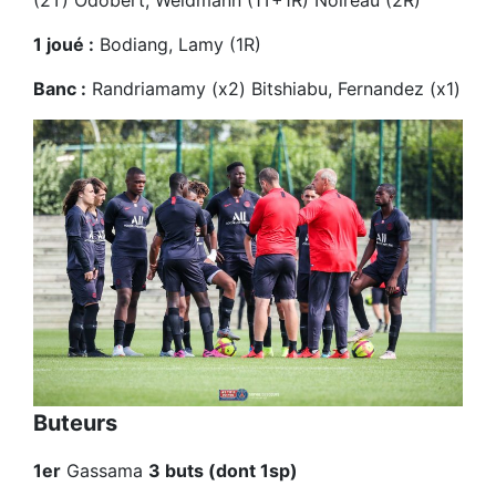
(2T) Odobert, Weidmann (1T+1R) Noireau (2R)
1 joué :
Bodiang, Lamy (1R)
Banc :
Randriamamy (x2) Bitshiabu, Fernandez (x1)
Buteurs
1er
Gassama
3 buts (dont 1sp)