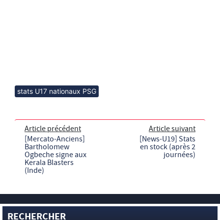
stats U17 nationaux PSG
Article précédent
Article suivant
[Mercato-Anciens]
[News-U19] Stats
Bartholomew
en stock (après 2
Ogbeche signe aux
journées)
Kerala Blasters
(Inde)
RECHERCHER