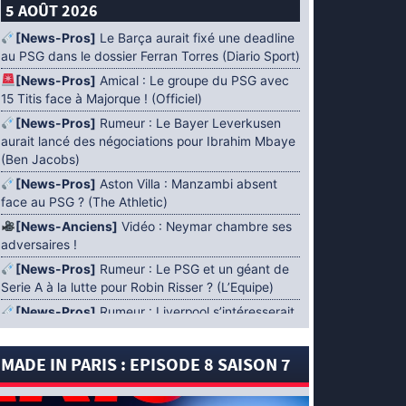
5 AOÛT 2026
[News-Pros]
Le Barça aurait fixé une deadline
au PSG dans le dossier Ferran Torres (Diario Sport)
[News-Pros]
Amical : Le groupe du PSG avec
15 Titis face à Majorque ! (Officiel)
[News-Pros]
Rumeur : Le Bayer Leverkusen
aurait lancé des négociations pour Ibrahim Mbaye
(Ben Jacobs)
[News-Pros]
Aston Villa : Manzambi absent
face au PSG ? (The Athletic)
[News-Anciens]
Vidéo : Neymar chambre ses
adversaires !
[News-Pros]
Rumeur : Le PSG et un géant de
Serie A à la lutte pour Robin Risser ? (L’Equipe)
[News-Pros]
Rumeur : Liverpool s’intéresserait
à Ibrahim Mbaye en plus de Bradley Barcola
(Fabrizio Romano)
MADE IN PARIS : EPISODE 8 SAISON 7
[News-Pros]
Rumeur : Accord contractuel
trouvé entre le PSG et Mika Godts (Fabrizio